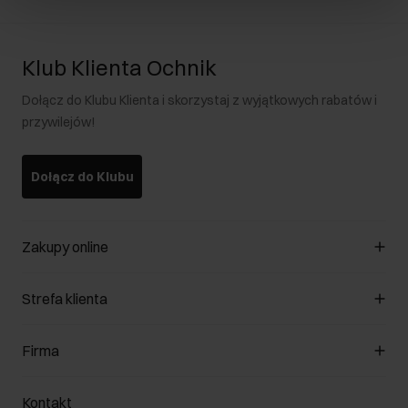
Klub Klienta Ochnik
Dołącz do Klubu Klienta i skorzystaj z wyjątkowych rabatów i
przywilejów!
Dołącz do Klubu
Zakupy online
Zarządzaj cookies
Strefa klienta
O sklepie
Regulamin
Klub Klienta
Firma
Formy płatności
Regulamin promocji
Koszty dostawy
Reklamacje
O nas
Jak dokonać zwrotu?
Kontakt