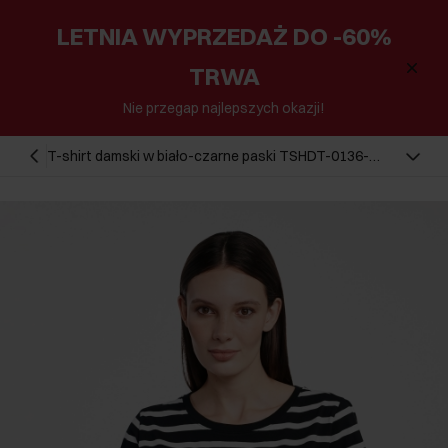
LETNIA WYPRZEDAŻ DO -60%
TRWA
Nie przegap najlepszych okazji!
T-shirt damski w biało-czarne paski TSHDT-0136-
99(W25)