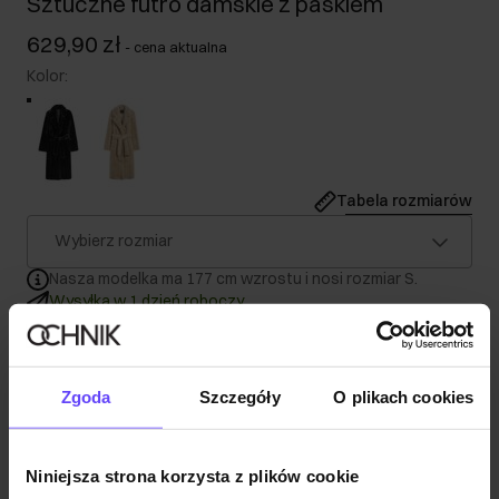
Sztuczne futro damskie z paskiem
629,90 zł
-
cena aktualna
Kolor
:
Tabela rozmiarów
Wybierz rozmiar
Nasza modelka ma 177 cm wzrostu i nosi rozmiar S.
Wysyłka w 1 dzień roboczy
Opis produktu
Zgoda
Szczegóły
O plikach cookies
Szczegóły
Niniejsza strona korzysta z plików cookie
Skład i wymiary