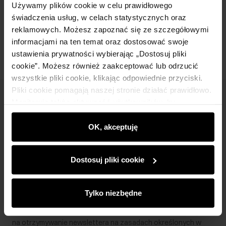
Używamy plików cookie w celu prawidłowego
świadczenia usług, w celach statystycznych oraz
Opinie
reklamowych. Możesz zapoznać się ze szczegółowymi
informacjami na ten temat oraz dostosować swoje
ustawienia prywatności wybierając „Dostosuj pliki
cookie”. Możesz również zaakceptować lub odrzucić
wszystkie pliki cookie, klikając odpowiednie przyciski.
Pliki cookie pomagają naszej stronie działać prawidłowo.
Newsletter
Monitorują także aktywność użytkowników, by
wyświetlać im dopasowane do ich preferencji treści,
Bądź na bieżąco z nowościami i promocjami!
rekomendacje oraz komunikaty reklamowe informujące o
OK, akceptuję
najnowszych promocjach w e-sklepie. Informacje o tym,
jak korzystasz z naszej witryny, udostępniamy
Dostosuj pliki cookie
partnerom społecznościowym, reklamowym i
analitycznym. Partnerzy mogą połączyć te informacje z
Zapisz się
innymi danymi otrzymanymi od Ciebie lub uzyskanymi
Tylko niezbędne
podczas korzystania z ich usług.
Wprowadzając i zatwierdzając swoje dane wyrażasz zgodę
na otrzymywanie newslettera na zasadach określonych w