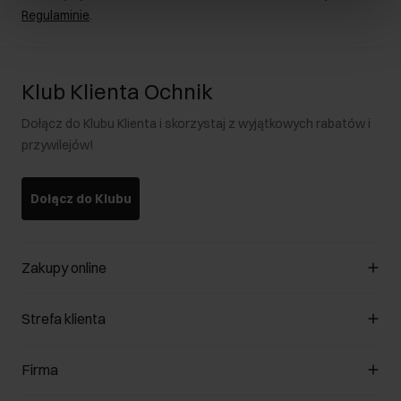
Regulaminie
.
Klub Klienta Ochnik
Dołącz do Klubu Klienta i skorzystaj z wyjątkowych rabatów i
przywilejów!
Dołącz do Klubu
Zakupy online
Zarządzaj cookies
Strefa klienta
O sklepie
Regulamin
Klub Klienta
Firma
Formy płatności
Regulamin promocji
Koszty dostawy