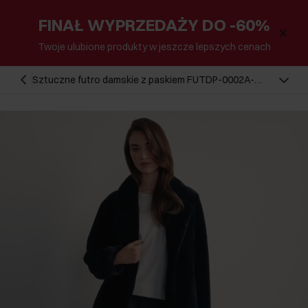
FINAŁ WYPRZEDAŻY DO -60%
Twoje ulubione produkty w jeszcze lepszych cenach
Sztuczne futro damskie z paskiem FUTDP-0002A-
99(Z25)