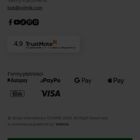
Salony stacjonarne
Blog
Dla akcjonariuszy
bok@ochnik.com
Strategia podatkowa
CSR
Kontakt
4.9
Na podstawie
357 250
opinii
z całego okresu
Formy płatności
©
Sklep internetowy OCHNIK
2026
. All Right Reserved.
e-commerce platform by