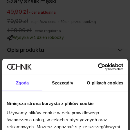
Szary szalik męski
49,90 zł
-
cena aktualna
79,90 zł
-
najniższa cena z 30 dni przed obniżką
129,90 zł
-
cena regularna
Wysyłka w 1 dzień roboczy
Opis produktu
Szczegóły
Zgoda
Szczegóły
O plikach cookies
Skład i wymiary
Niniejsza strona korzysta z plików cookie
Opinie
Używamy plików cookie w celu prawidłowego
świadczenia usług, w celach statystycznych oraz
reklamowych. Możesz zapoznać się ze szczegółowymi