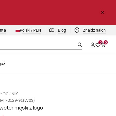
enta
Polski / PLN
Blog
Znajdż salon
0
0
gaż
t: OCHNIK
EMT-0129-91(W23)
weter męski z logo