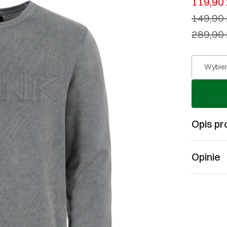
119,90 
149,90 
289,90 
Wybier
Opis pr
Opinie