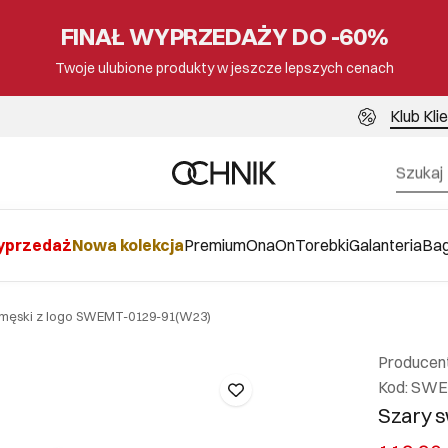
FINAŁ WYPRZEDAŻY DO -60%
Twoje ulubione produkty w jeszcze lepszych cenach
Klub Kli
przedaż
Nowa kolekcja
Premium
Ona
On
Torebki
Galanteria
Ba
 męski z logo SWEMT-0129-91(W23)
Producen
Kod: SW
Szary s