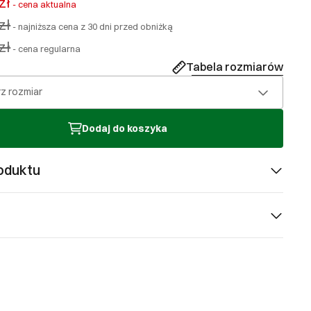
zł
-
cena aktualna
zł
-
najniższa cena z 30 dni przed obniżką
zł
-
cena regularna
Tabela rozmiarów
z rozmiar
Dodaj do koszyka
oduktu