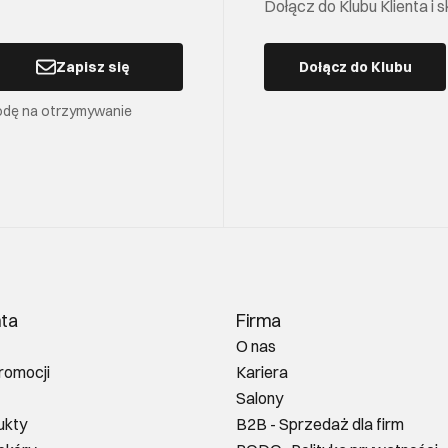
Dołącz do Klubu Klienta i
Zapisz się
Dołącz do Klubu
odę na otrzymywanie
nta
Firma
O nas
romocji
Kariera
Salony
ukty
B2B - Sprzedaż dla firm