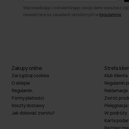
Wprowadzając i zatwierdzając swoje dane wyrażasz zg
newslettera na zasadach określonych w
Regulaminie
.
Zakupy online
Strefa klie
Zarządzaj cookies
Klub Klienta
O sklepie
Regulamin p
Regulamin
Reklamacje
Formy płatności
Zwróć prod
Koszty dostawy
Pielęgnacja
Jak dokonać zwrotu?
W podróży
Karta poda
Bezpieczne