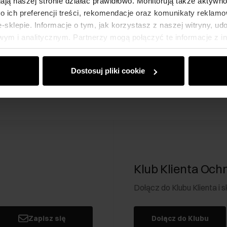
gają naszej stronie działać prawidłowo. Monitorują także aktyw
179,90 zł
-
najniższa cena z 30 dni
 ich preferencji treści, rekomendacje oraz komunikaty reklamo
przed obniżką
sklepie. Informacje o tym, jak korzystasz z naszej witryny, u
Wybierz rozmiar
ym i analitycznym. Partnerzy mogą połączyć te informacje z 
Dodaj do koszyka
dczas korzystania z ich usług.
Dostosuj pliki cookie
Klub Klienta Och
Dołącz do Klubu Klienta i
Zapisz się
Dołącz do Klubu