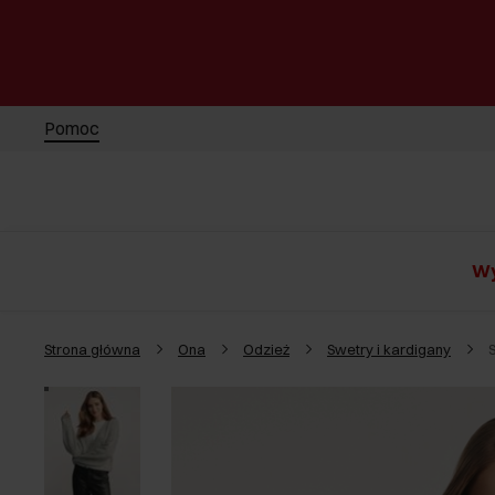
Pomoc
Wy
Strona główna
Ona
Odzież
Swetry i kardigany