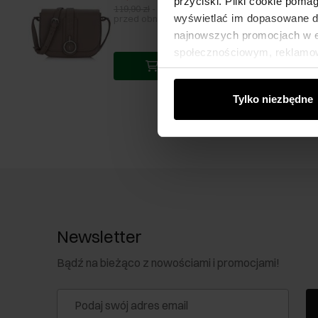
przyciski. Pliki cookie poma
119,90 zł
-
najniższa cena z 30 dni
wyświetlać im dopasowane do
przed obniżką
najnowszych promocjach w e-
społecznościowym, reklamow
Dodaj do koszyka
od Ciebie lub uzyskanymi po
Tylko niezbędne
Newsletter
Bądź na bieżąco z nowościami i promocjami!