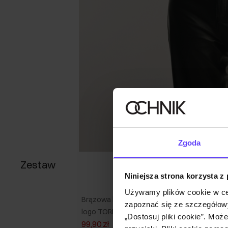
Zgoda
Zestaw
Niniejsza strona korzysta z
Używamy plików cookie w ce
Brązowa listonoszka damska z
zapoznać się ze szczegółowy
logo TOREC-0627C-79(Z24)
„Dostosuj pliki cookie”. Moż
99,90 zł