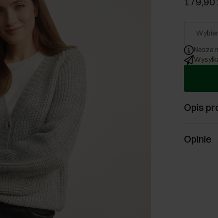
179,90 
Wybier
Nasza m
Wysyłka
Opis pr
Opinie