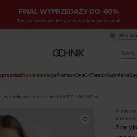
FINAŁ WYPRZEDAŻY DO -60%
Twoje ulubione produkty w jeszcze lepszych cenach
Klub Kli
przedaż
Nowa kolekcja
Premium
Ona
On
Torebki
Galanteria
Ba
Szary kardigan oversized damski KARDT-0036-66(Z25)
Producen
Kod: KAR
Szary k