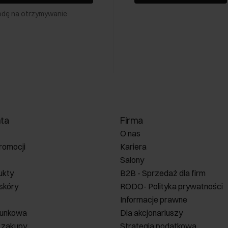
odę na otrzymywanie
nta
Firma
O nas
romocji
Kariera
Salony
ukty
B2B - Sprzedaż dla firm
 skóry
RODO- Polityka prywatności
Informacje prawne
runkowa
Dla akcjonariuszy
 zakupy
Strategia podatkowa