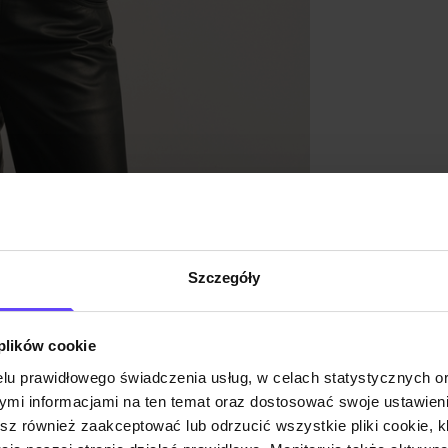
Szczegóły
 plików cookie
lu prawidłowego świadczenia usług, w celach statystycznych 
Czarne dopasowane spodnie
mi informacjami na ten temat oraz dostosować swoje ustawieni
damskie SPODT-0096-99(Z26)
esz również zaakceptować lub odrzucić wszystkie pliki cookie, k
119,90 zł