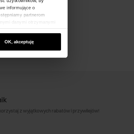
ność użytkowników, by
we informujące o
dostępniamy partnerom
innymi danymi otrzymanymi
OK, akceptuję
nik
 skorzystaj z wyjątkowych rabatów i przywilejów!