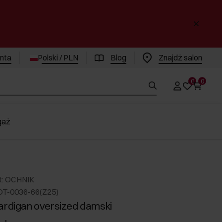
enta
Polski / PLN
Blog
Znajdż salon
0
0
gaż
t: OCHNIK
DT-0036-66(Z25)
ardigan oversized damski