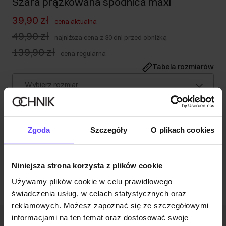
Szara prążkowana spódnica maxi
39,90 zł
-
cena aktualna
49,90 zł
-
najniższa cena z 30 dni przed obniżką
139,90 zł
-
cena regularna
Tabela rozmiarów
Wybierz rozmiar
Nasza modelka ma 177 cm wzrostu i nosi rozmiar S.
Opis produktu
Zgoda
Szczegóły
O plikach cookies
Opinie
Niniejsza strona korzysta z plików cookie
Używamy plików cookie w celu prawidłowego
świadczenia usług, w celach statystycznych oraz
reklamowych. Możesz zapoznać się ze szczegółowymi
informacjami na ten temat oraz dostosować swoje