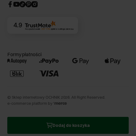
CSR
Kontakt
4.9
Na podstawie
357 178
opinii
z całego okresu
Formy płatności
©
Sklep internetowy OCHNIK
2026
. All Right Reserved.
e-commerce platform by
Dodaj do koszyka