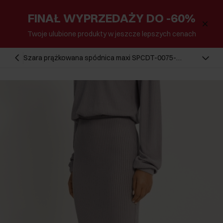
FINAŁ WYPRZEDAŻY DO -60%
Twoje ulubione produkty w jeszcze lepszych cenach
Szara prążkowana spódnica maxi SPCDT-0075-
66(W23)