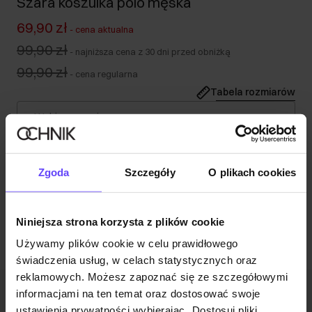
Szara koszulka polo męska
69,90 zł
-
cena aktualna
99,90 zł
-
najniższa cena z 30 dni przed obniżką
99,90 zł
-
cena regularna
Tabela rozmiarów
Wybierz rozmiar
Opis produktu
Zgoda
Szczegóły
O plikach cookies
Opinie
Niniejsza strona korzysta z plików cookie
Używamy plików cookie w celu prawidłowego
świadczenia usług, w celach statystycznych oraz
reklamowych. Możesz zapoznać się ze szczegółowymi
informacjami na ten temat oraz dostosować swoje
Newsletter
ustawienia prywatności wybierając „Dostosuj pliki