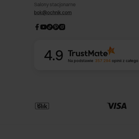
Salony stacjonarne
bok@ochnik.com
4.9
Na podstawie
357 294
opinii
z całego