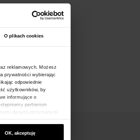
O plikach cookies
oraz reklamowych. Możesz
a prywatności wybierając
likając odpowiednie
ność użytkowników, by
we informujące o
dostępniamy partnerom
innymi danymi otrzymanymi
OK, akceptuję