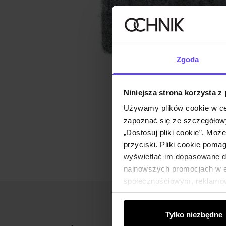
Zgoda
Niniejsza strona korzysta z
Używamy plików cookie w ce
zapoznać się ze szczegółowy
„Dostosuj pliki cookie”. Moż
przyciski. Pliki cookie poma
wyświetlać im dopasowane do
najnowszych promocjach w e-
społecznościowym, reklamow
od Ciebie lub uzyskanymi po
Tylko niezbędne