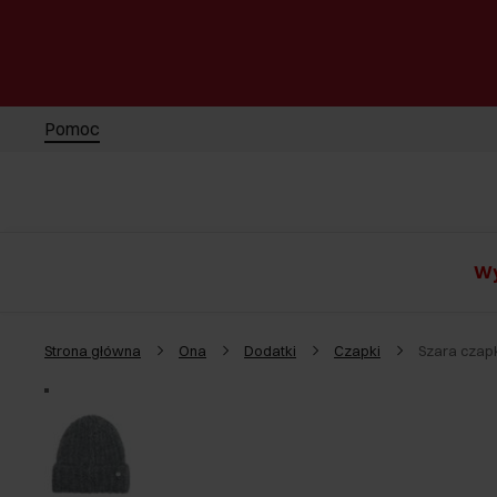
Pomoc
Wy
Strona główna
Ona
Dodatki
Czapki
Szara czap