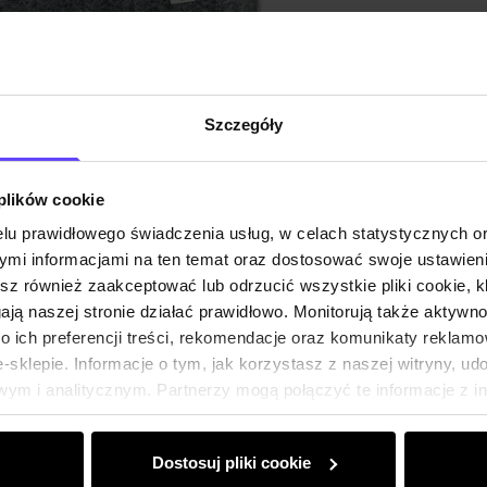
Szczegóły
 plików cookie
lu prawidłowego świadczenia usług, w celach statystycznych 
mi informacjami na ten temat oraz dostosować swoje ustawieni
esz również zaakceptować lub odrzucić wszystkie pliki cookie, k
gają naszej stronie działać prawidłowo. Monitorują także aktyw
 ich preferencji treści, rekomendacje oraz komunikaty reklamo
sklepie. Informacje o tym, jak korzystasz z naszej witryny, u
ym i analitycznym. Partnerzy mogą połączyć te informacje z 
dczas korzystania z ich usług.
Dostosuj pliki cookie