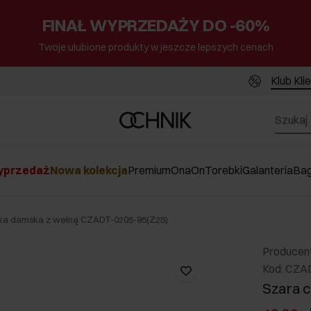
FINAŁ WYPRZEDAŻY DO -60%
Twoje ulubione produkty w jeszcze lepszych cenach
Klub Kli
przedaż
Nowa kolekcja
Premium
Ona
On
Torebki
Galanteria
Ba
ka damska z wełną CZADT-0205-95(Z25)
Producen
Kod: CZA
Szara 