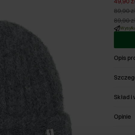
49,90 z
89,90 z
89,90 z
Wysyłka
Opis pr
Szczeg
Skład i
Opinie