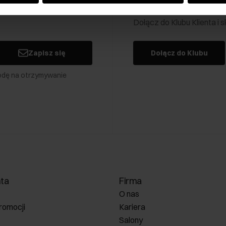
Klub Klienta Och
Dołącz do Klubu Klienta i
Zapisz się
Dołącz do Klubu
odę na otrzymywanie
nta
Firma
O nas
romocji
Kariera
Salony