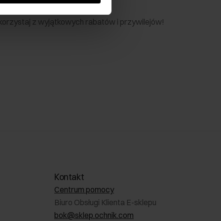
nik
 skorzystaj z wyjątkowych rabatów i przywilejów!
Kontakt
Centrum pomocy
Biuro Obsługi Klienta E-sklepu
bok@sklep.ochnik.com