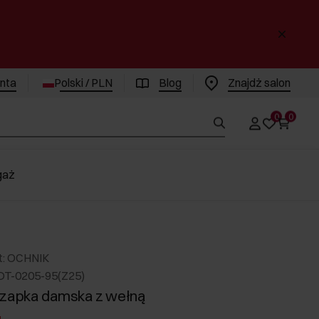
enta
Polski / PLN
Blog
Znajdż salon
0
0
gaż
t: OCHNIK
DT-0205-95(Z25)
czapka damska z wełną