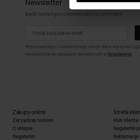
Newsletter
Bądź na bieżąco z nowościami i promocjami!
Wprowadzając i zatwierdzając swoje dane wyrażasz zg
newslettera na zasadach określonych w
Regulaminie
.
Zakupy online
Strefa klie
Zarządzaj cookies
Klub Klienta
O sklepie
Regulamin p
Regulamin
Reklamacje