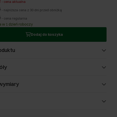
ł
-
cena aktualna
ł
-
najniższa cena z 30 dni przed obniżką
ł
-
cena regularna
 w 1 dzień roboczy
Dodaj do koszyka
oduktu
óły
 wymiary