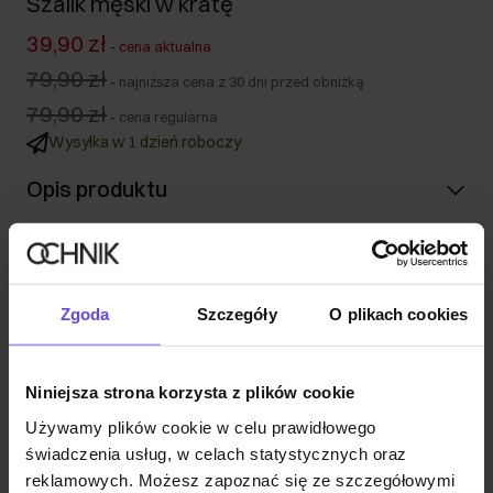
Szalik męski w kratę
39,90 zł
-
cena aktualna
79,90 zł
-
najniższa cena z 30 dni przed obniżką
79,90 zł
-
cena regularna
Wysyłka w 1 dzień roboczy
Opis produktu
Szczegóły
Zgoda
Szczegóły
O plikach cookies
Skład i wymiary
Niniejsza strona korzysta z plików cookie
Opinie
Używamy plików cookie w celu prawidłowego
świadczenia usług, w celach statystycznych oraz
reklamowych. Możesz zapoznać się ze szczegółowymi