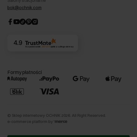
Salony stacjonarne
Blog
Dla akcjonariuszy
bok@ochnik.com
Strategia podatkowa
CSR
Kontakt
4.9
Na podstawie
357 011
opinii
z całego okresu
Formy płatności
©
Sklep internetowy OCHNIK
2026
. All Right Reserved.
e-commerce platform by