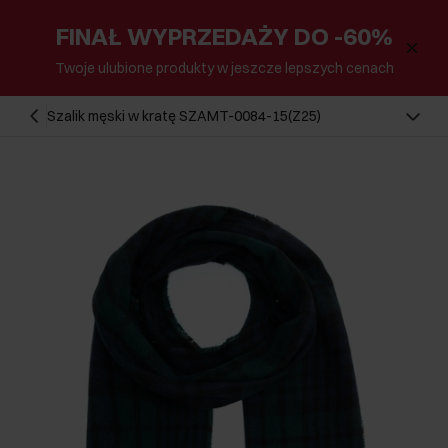
FINAŁ WYPRZEDAŻY DO -60%
Twoje ulubione produkty w jeszcze lepszych cenach
Szalik męski w kratę SZAMT-0084-15(Z25)