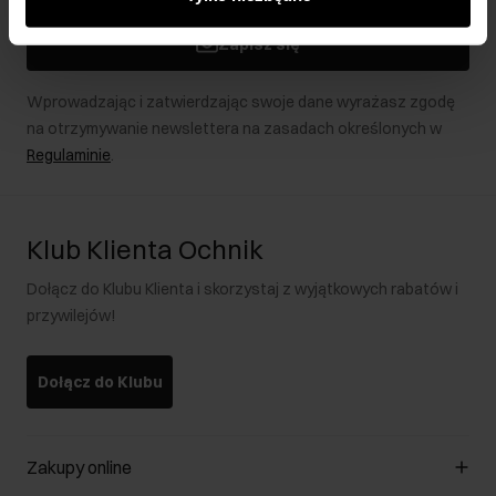
podczas korzystania z ich usług.
Zapisz się
Wprowadzając i zatwierdzając swoje dane wyrażasz zgodę
na otrzymywanie newslettera na zasadach określonych w
Regulaminie
.
Klub Klienta Ochnik
Dołącz do Klubu Klienta i skorzystaj z wyjątkowych rabatów i
przywilejów!
Dołącz do Klubu
Zakupy online