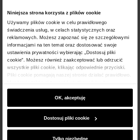
Niniejsza strona korzysta z plików cookie
Używamy plików cookie w celu prawidłowego
świadczenia usług, w celach statystycznych oraz
reklamowych. Możesz zapoznać się ze szczegółowymi
Bawełniana koszula damska w kolorze białym
4.9 (35)
informacjami na ten temat oraz dostosować swoje
99,90 zł
ustawienia prywatności wybierając „Dostosuj pliki
129,90 zł
-
najniższa cena z 30 dni przed obniżką
cookie”. Możesz również zaakceptować lub odrzucić
wszystkie pliki cookie, klikając odpowiednie przyciski.
Pliki cookie pomagają naszej stronie działać prawidłowo.
Monitorują także aktywność użytkowników, by
wyświetlać im dopasowane do ich preferencji treści,
rekomendacje oraz komunikaty reklamowe informujące o
OK, akceptuję
Newsletter
najnowszych promocjach w e-sklepie. Informacje o tym,
jak korzystasz z naszej witryny, udostępniamy
Bądź na bieżąco z nowościami i promocjami!
Dostosuj pliki cookie
partnerom społecznościowym, reklamowym i
analitycznym. Partnerzy mogą połączyć te informacje z
innymi danymi otrzymanymi od Ciebie lub uzyskanymi
Tylko niezbędne