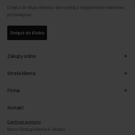
Dołącz do Klubu Klienta i skorzystaj z wyjątkowych rabatów i
przywilejów!
Dołącz do Klubu
Zakupy online
Zarządzaj cookies
Strefa klienta
O sklepie
Regulamin
Klub Klienta
Firma
Formy płatności
Regulamin promocji
Koszty dostawy
Reklamacje
O nas
Jak dokonać zwrotu?
Kontakt
Zwróć produkty
Kariera
Pielęgnacja skóry
Salony
Centrum pomocy
W podróży
B2B - Sprzedaż dla firm
Biuro Obsługi Klienta E-sklepu
Karta podarunkowa
RODO- Polityka prywatności