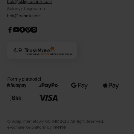
bok@sklep.ochnik.com
Bezpieczne zakupy
Informacje prawne
Salony stacjonarne
Blog
Dla akcjonariuszy
bok@ochnik.com
Strategia podatkowa
CSR
Kontakt
4.9
Na podstawie
357 272
opinii
z całego okresu
Formy płatności
©
Sklep internetowy OCHNIK
2026
. All Right Reserved.
e-commerce platform by