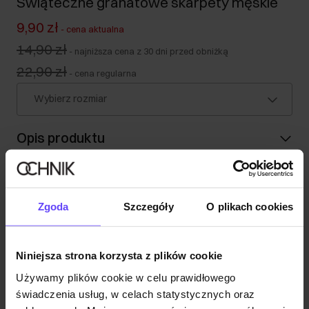
Świąteczne granatowe skarpety męskie
9,90 zł
-
cena aktualna
14,90 zł
-
najniższa cena z 30 dni przed obniżką
22,90 zł
-
cena regularna
Wybierz rozmiar
Opis produktu
Szczegóły
Zgoda
Szczegóły
O plikach cookies
Skład i wymiary
Niniejsza strona korzysta z plików cookie
Opinie
Używamy plików cookie w celu prawidłowego
świadczenia usług, w celach statystycznych oraz