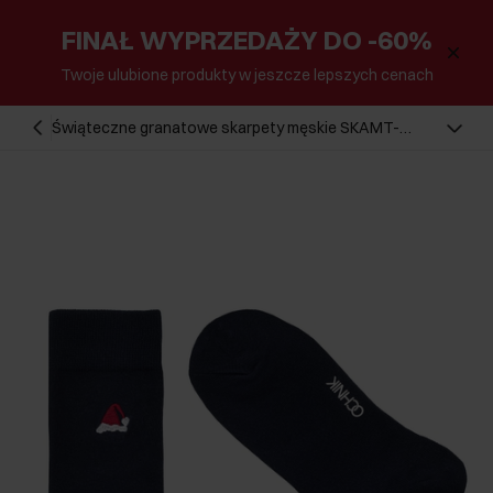
FINAŁ WYPRZEDAŻY DO -60%
Twoje ulubione produkty w jeszcze lepszych cenach
Świąteczne granatowe skarpety męskie SKAMT-
0160A-69(Z25)