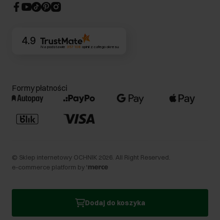
CSR
Kontakt
4.9
Na podstawie
357 108
opinii
z całego okresu
Formy płatności
©
Sklep internetowy OCHNIK
2026
. All Right Reserved.
e-commerce platform by
Dodaj do koszyka