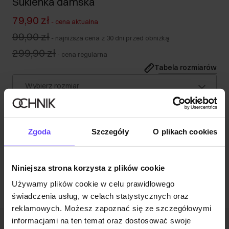
Sukienka damska
79,90 zł
-
cena aktualna
99,90 zł
-
najniższa cena z 30 dni przed obniżką
299,90 zł
-
cena regularna
Tabela rozmiarów
Wybierz rozmiar
Nasza modelka ma 172 cm wzrostu i nosi rozmiar XS.
Opis produktu
Zgoda
Szczegóły
O plikach cookies
Opinie
Niniejsza strona korzysta z plików cookie
Używamy plików cookie w celu prawidłowego
świadczenia usług, w celach statystycznych oraz
reklamowych. Możesz zapoznać się ze szczegółowymi
informacjami na ten temat oraz dostosować swoje