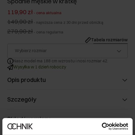
Spodnie męskie w kratkę
119,90 zł
-
cena aktualna
149,90 zł
-
najniższa cena z 30 dni przed obniżką
279,90 zł
-
cena regularna
Tabela rozmiarów
Wybierz rozmiar
Nasz model ma 188 cm wzrostu i nosi rozmiar 42.
Wysyłka w 1 dzień roboczy
Opis produktu
Szczegóły
Skład i wymiary