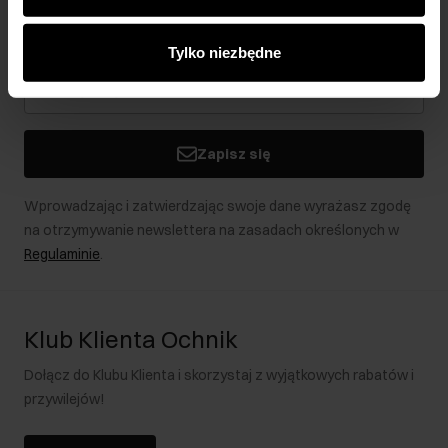
analitycznym. Partnerzy mogą połączyć te informacje z
Bądź na bieżąco z nowościami i promocjami!
innymi danymi otrzymanymi od Ciebie lub uzyskanymi
Tylko niezbędne
podczas korzystania z ich usług.
Zapisz się
Wprowadzając i zatwierdzając swoje dane wyrażasz zgodę
na otrzymywanie newslettera na zasadach określonych w
Regulaminie
.
Klub Klienta Ochnik
Dołącz do Klubu Klienta i skorzystaj z wyjątkowych rabatów i
przywilejów!