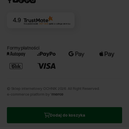
Kontakt
4.9
Na podstawie
357 188
opinii
z całego okresu
Formy płatności
©
Sklep internetowy OCHNIK
2026
. All Right Reserved.
e-commerce platform by
Dodaj do koszyka