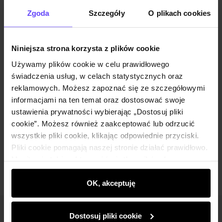
Opinie
Zgoda
Szczegóły
O plikach cookies
Zestaw
Niniejsza strona korzysta z plików cookie
Używamy plików cookie w celu prawidłowego
Marynarka męska w kratkę MARMT-0015-
świadczenia usług, w celach statystycznych oraz
69(Z24)
reklamowych. Możesz zapoznać się ze szczegółowymi
399,90 zł
informacjami na ten temat oraz dostosować swoje
449,90 zł
-
najniższa cena z 30 dni przed
obniżką
ustawienia prywatności wybierając „Dostosuj pliki
Wybierz rozmiar
cookie”. Możesz również zaakceptować lub odrzucić
wszystkie pliki cookie, klikając odpowiednie przyciski.
Dodaj do koszyka
Pliki cookie pomagają naszej stronie działać prawidłowo.
Monitorują także aktywność użytkowników, by
wyświetlać im dopasowane do ich preferencji treści,
rekomendacje oraz komunikaty reklamowe informujące o
OK, akceptuję
najnowszych promocjach w e-sklepie. Informacje o tym,
jak korzystasz z naszej witryny, udostępniamy
Dostosuj pliki cookie
Newsletter
partnerom społecznościowym, reklamowym i