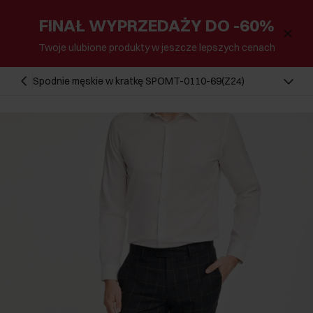
FINAŁ WYPRZEDAŻY DO -60%
Twoje ulubione produkty w jeszcze lepszych cenach
Spodnie męskie w kratkę SPOMT-0110-69(Z24)