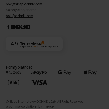
RODO- Polityka prywatności
bok@sklep.ochnik.com
Bezpieczne zakupy
Informacje prawne
Salony stacjonarne
Blog
Dla akcjonariuszy
bok@ochnik.com
Strategia podatkowa
CSR
Kontakt
4.9
Na podstawie
356 618
opinii
z całego okresu
Formy płatności
©
Sklep internetowy OCHNIK
2026
. All Right Reserved.
e-commerce platform by