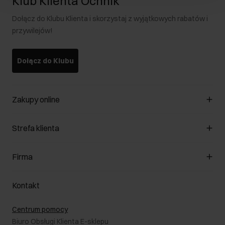
Klub Klienta Ochnik
Dołącz do Klubu Klienta i skorzystaj z wyjątkowych rabatów i
przywilejów!
Dołącz do Klubu
Zakupy online
Zarządzaj cookies
Strefa klienta
O sklepie
Regulamin
Klub Klienta
Firma
Formy płatności
Regulamin promocji
Koszty dostawy
Reklamacje
O nas
Jak dokonać zwrotu?
Kontakt
Zwróć produkty
Kariera
Pielęgnacja skóry
Salony
Centrum pomocy
W podróży
B2B - Sprzedaż dla firm
Biuro Obsługi Klienta E-sklepu
Karta podarunkowa