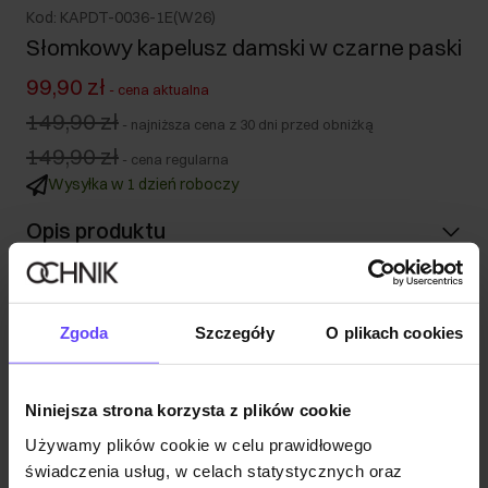
Kod: KAPDT-0036-1E(W26)
Słomkowy kapelusz damski w czarne paski
99,90 zł
-
cena aktualna
149,90 zł
-
najniższa cena z 30 dni przed obniżką
149,90 zł
-
cena regularna
Wysyłka w 1 dzień roboczy
Opis produktu
Szczegóły
Zgoda
Szczegóły
O plikach cookies
Skład i wymiary
Niniejsza strona korzysta z plików cookie
Opinie
Używamy plików cookie w celu prawidłowego
świadczenia usług, w celach statystycznych oraz