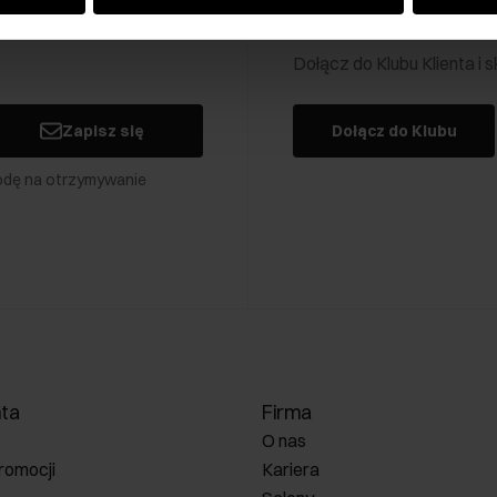
Klub Klienta Och
Dołącz do Klubu Klienta i
Zapisz się
Dołącz do Klubu
odę na otrzymywanie
nta
Firma
O nas
romocji
Kariera