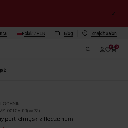
enta
Polski / PLN
Blog
Znajdż salon
0
0
gaż
t: OCHNIK
RMS-0010A-99(W23)
y portfel męski z tłoczeniem