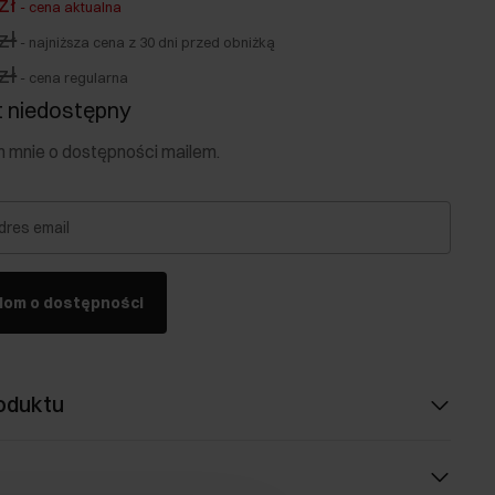
zł
-
cena aktualna
zł
-
najniższa cena z 30 dni przed obniżką
zł
-
cena regularna
 niedostępny
mnie o dostępności mailem.
dres email
dom o dostępności
oduktu