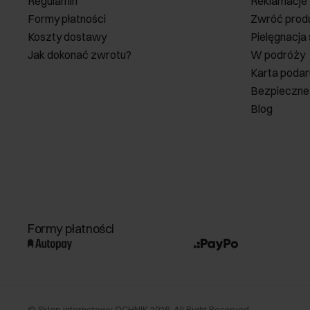
Regulamin
Reklamacje
Formy płatności
Zwróć prod
Koszty dostawy
Pielęgnacja
Jak dokonać zwrotu?
W podróży
Karta poda
Bezpieczne
Blog
Formy płatności
©
Sklep internetowy OCHNIK
2026
. All Right Reserved.