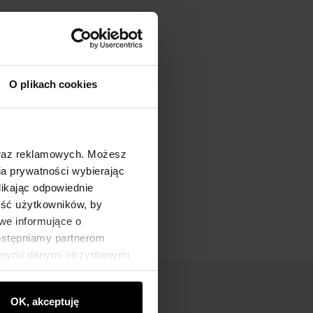
O plikach cookies
oraz reklamowych. Możesz
a prywatności wybierając
likając odpowiednie
ność użytkowników, by
we informujące o
dostępniamy partnerom
innymi danymi otrzymanymi
OK, akceptuję