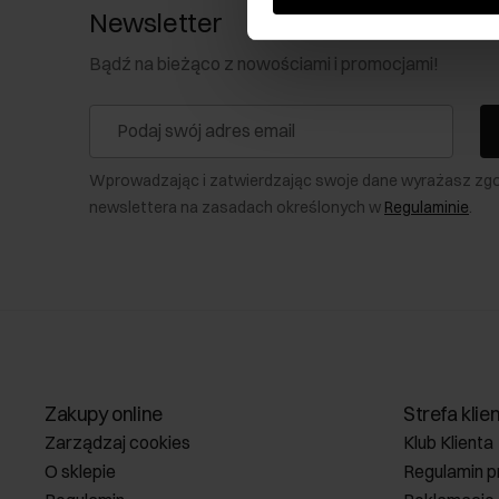
Newsletter
Bądź na bieżąco z nowościami i promocjami!
Wprowadzając i zatwierdzając swoje dane wyrażasz zg
newslettera na zasadach określonych w
Regulaminie
.
Zakupy online
Strefa klie
Zarządzaj cookies
Klub Klienta
O sklepie
Regulamin p