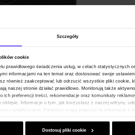
Szczegóły
 plików cookie
lu prawidłowego świadczenia usług, w celach statystycznych 
mi informacjami na ten temat oraz dostosować swoje ustawieni
esz również zaakceptować lub odrzucić wszystkie pliki cookie, k
gają naszej stronie działać prawidłowo. Monitorują także aktyw
 ich preferencji treści, rekomendacje oraz komunikaty reklamo
sklepie. Informacje o tym, jak korzystasz z naszej witryny, u
ym i analitycznym. Partnerzy mogą połączyć te informacje z 
dczas korzystania z ich usług.
Dostosuj pliki cookie