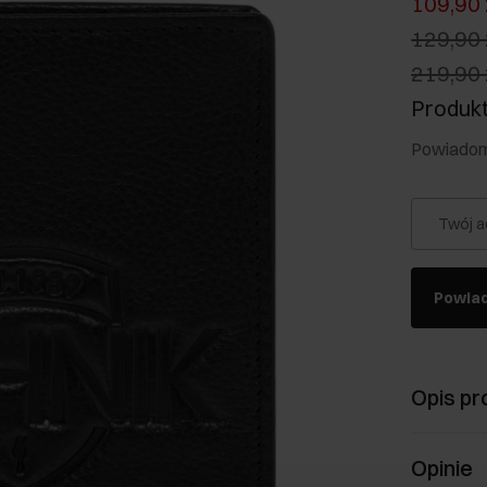
109,90 
129,90 
219,90 
Produkt
Powiadom 
Twój a
Powia
Opis pr
Opinie