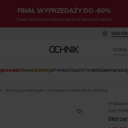
FINAŁ WYPRZEDAŻY DO -60%
Twoje ulubione produkty w jeszcze lepszych cenach
Klub Kli
przedaż
Nowa kolekcja
Premium
Ona
On
Torebki
Galanteria
Ba
Skórzany portfel męski z tłoczeniem PORMS-0010A-99(W23)
Producen
Kod: PO
Skórzan