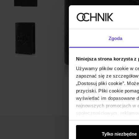
Zgoda
Niniejsza strona korzysta z
Używamy plików cookie w ce
zapoznać się ze szczegółowy
„Dostosuj pliki cookie”. Moż
przyciski. Pliki cookie poma
wyświetlać im dopasowane do
najnowszych promocjach w e-
społecznościowym, reklamow
od Ciebie lub uzyskanymi po
Tylko niezbędne