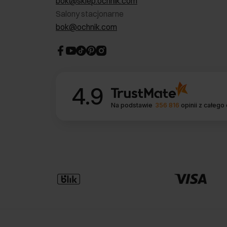
bok@sklep.ochnik.com
Salony stacjonarne
bok@ochnik.com
4.9
Na podstawie
356 816
opinii
z całego