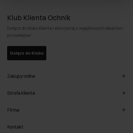
Klub Klienta Ochnik
Dołącz do Klubu Klienta i skorzystaj z wyjątkowych rabatów i
przywilejów!
Dołącz do Klubu
Zakupy online
Zarządzaj cookies
Strefa klienta
O sklepie
Regulamin
Klub Klienta
Firma
Formy płatności
Regulamin promocji
Koszty dostawy
Reklamacje
O nas
Jak dokonać zwrotu?
Kontakt
Zwróć produkty
Kariera