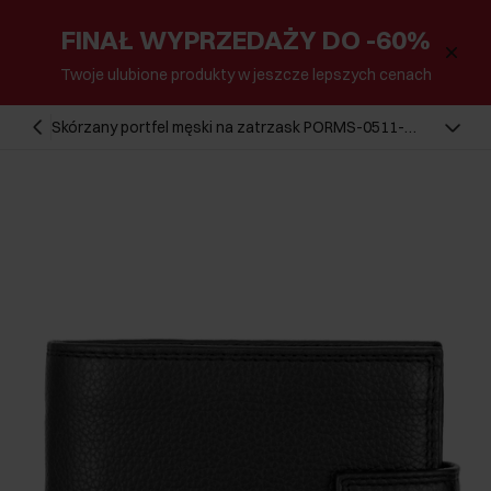
FINAŁ WYPRZEDAŻY DO -60%
Twoje ulubione produkty w jeszcze lepszych cenach
Skórzany portfel męski na zatrzask PORMS-0511-
99(Z24)