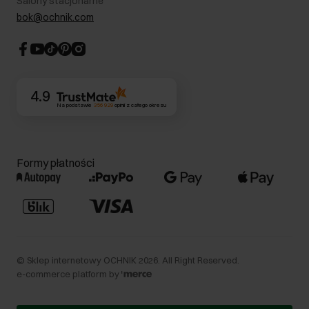
Salony stacjonarne
Blog
Dla akcjonariuszy
bok@ochnik.com
Strategia podatkowa
CSR
Kontakt
4.9
Na podstawie
356 929
opinii
z całego okresu
Formy płatności
©
Sklep internetowy OCHNIK
2026
. All Right Reserved.
e-commerce platform by