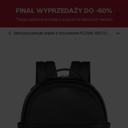
FINAŁ WYPRZEDAŻY DO -60%
Twoje ulubione produkty w jeszcze lepszych cenach
Skórzany plecak męski z tłoczeniem PLCMS-0017C-
99(Z24)