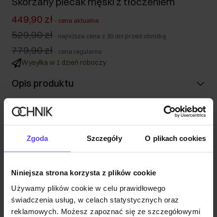
Skórzany plecak męski z tłoczeniem
449,90 zł
-
cena aktualna
529,90 zł
-
najniższa cena z 30 dni przed obniżką
779,90 zł
-
cena regularna
Wysyłka w 1 dzień roboczy
Opis produktu
Szczegóły
Zgoda
Szczegóły
O plikach cookies
Skład i wymiary
Niniejsza strona korzysta z plików cookie
Opinie
Używamy plików cookie w celu prawidłowego
świadczenia usług, w celach statystycznych oraz
reklamowych. Możesz zapoznać się ze szczegółowymi