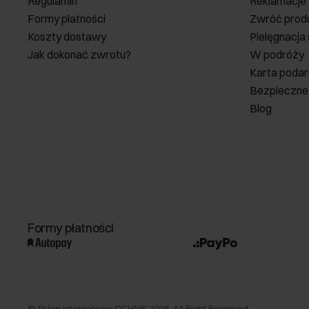
Regulamin
Reklamacje
Formy płatności
Zwróć prod
Koszty dostawy
Pielęgnacja
Jak dokonać zwrotu?
W podróży
Karta poda
Bezpieczne
Blog
Formy płatności
©
Sklep internetowy OCHNIK
2026
. All Right Reserved.