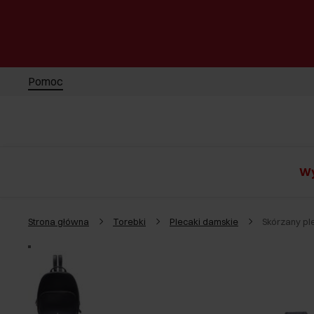
Pomoc
Wy
Strona główna
Torebki
Plecaki damskie
Skórzany pl