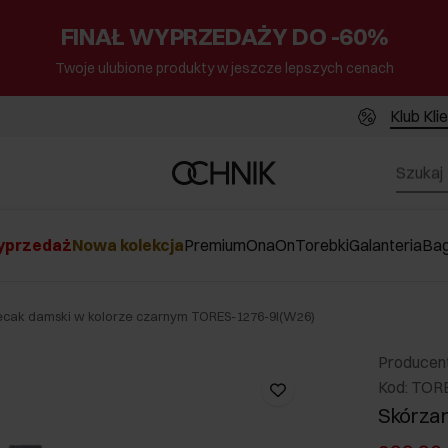
FINAŁ WYPRZEDAŻY DO -60%
Twoje ulubione produkty w jeszcze lepszych cenach
Klub Kli
przedaż
Nowa kolekcja
Premium
Ona
On
Torebki
Galanteria
Ba
ecak damski w kolorze czarnym TORES-1276-9I(W26)
Producen
Kod: TOR
Skórzan