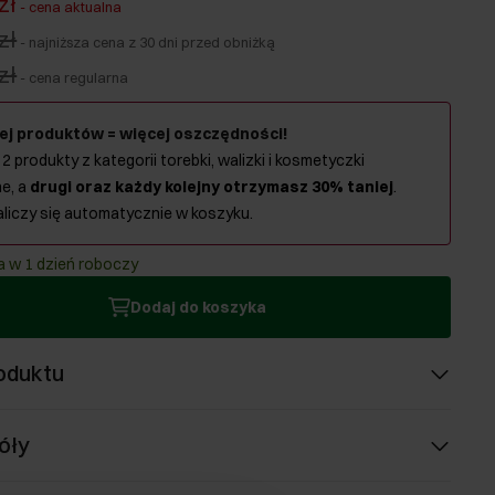
zł
-
cena aktualna
zł
-
najniższa cena z 30 dni przed obniżką
zł
-
cena regularna
ej produktów = więcej oszczędności!
 2 produkty z kategorii torebki, walizki i kosmetyczki
e, a
drugi oraz każdy kolejny otrzymasz 30% taniej
.
aliczy się automatycznie w koszyku.
 w 1 dzień roboczy
Dodaj do koszyka
oduktu
óły