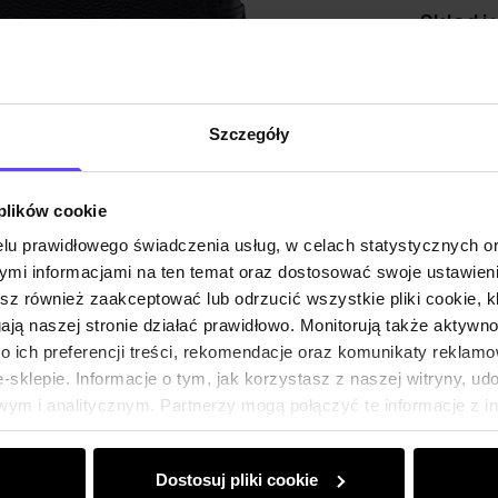
Skład i
Opinie
Szczegóły
 plików cookie
lu prawidłowego świadczenia usług, w celach statystycznych 
mi informacjami na ten temat oraz dostosować swoje ustawieni
esz również zaakceptować lub odrzucić wszystkie pliki cookie, k
gają naszej stronie działać prawidłowo. Monitorują także aktyw
 ich preferencji treści, rekomendacje oraz komunikaty reklamo
sklepie. Informacje o tym, jak korzystasz z naszej witryny, u
ym i analitycznym. Partnerzy mogą połączyć te informacje z 
dczas korzystania z ich usług.
Dostosuj pliki cookie