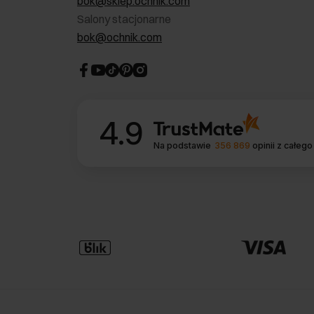
bok@sklep.ochnik.com
Salony stacjonarne
bok@ochnik.com
4.9
Na podstawie
356 869
opinii
z całego