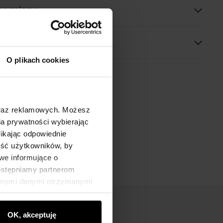
 wymiary
O plikach cookies
oraz reklamowych. Możesz
a prywatności wybierając
likając odpowiednie
ność użytkowników, by
we informujące o
dostępniamy partnerom
innymi danymi otrzymanymi
OK, akceptuję