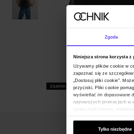
Zgoda
Niniejsza strona korzysta z
Używamy plików cookie w ce
zapoznać się ze szczegółowy
„Dostosuj pliki cookie”. Moż
ZGARNIJ -30%
przyciski. Pliki cookie poma
wyświetlać im dopasowane do
najnowszych promocjach w e-
społecznościowym, reklamow
od Ciebie lub uzyskanymi po
Tylko niezbędne