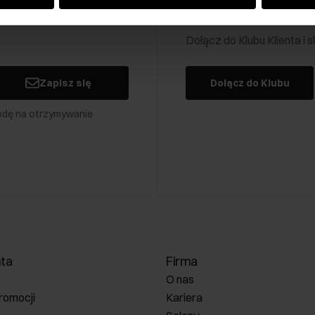
Klub Klienta Och
Dołącz do Klubu Klienta i
Zapisz się
Dołącz do Klubu
odę na otrzymywanie
nta
Firma
O nas
romocji
Kariera