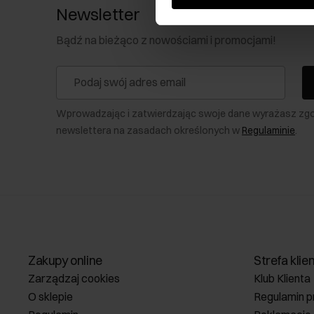
Newsletter
Bądź na bieżąco z nowościami i promocjami!
Wprowadzając i zatwierdzając swoje dane wyrażasz zg
newslettera na zasadach określonych w
Regulaminie
.
Zakupy online
Strefa klie
Zarządzaj cookies
Klub Klienta
O sklepie
Regulamin p