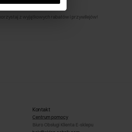
nik
 skorzystaj z wyjątkowych rabatów i przywilejów!
Kontakt
Centrum pomocy
Biuro Obsługi Klienta E-sklepu