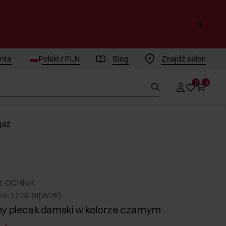
enta
Polski / PLN
Blog
Znajdż salon
0
0
gaż
t: OCHNIK
ES-1276-9I(W26)
y plecak damski w kolorze czarnym