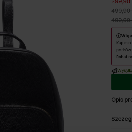
299,90 
499,90 
499,90 
Więc
Kup min.
podróżn
Rabat n
Wysyłka
Opis pr
Szczeg