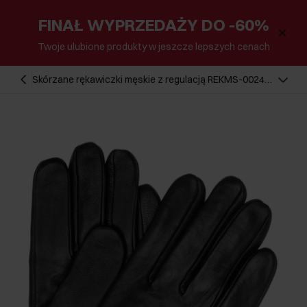
FINAŁ WYPRZEDAŻY DO -60%
Twoje ulubione produkty w jeszcze lepszych cenach
Skórzane rękawiczki męskie z regulacją REKMS-0024-
99(Z25)