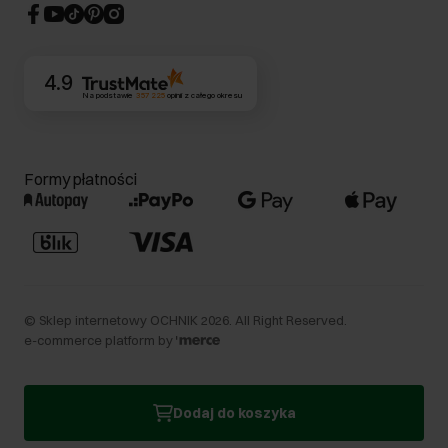
CSR
Kontakt
4.9
Na podstawie
357 225
opinii
z całego okresu
Formy płatności
©
Sklep internetowy OCHNIK
2026
. All Right Reserved.
e-commerce platform by
Dodaj do koszyka