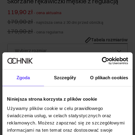
Skórzane rękawiczki męskie z regulacją
119,90 zł
-
cena aktualna
179,90 zł
-
najniższa cena z 30 dni przed obniżką
179,90 zł
-
cena regularna
Tabela rozmiarów
Wybierz rozmiar
Wysyłka w 1 dzień roboczy
Opis produktu
Zgoda
Szczegóły
O plikach cookies
Opinie
Niniejsza strona korzysta z plików cookie
Używamy plików cookie w celu prawidłowego
świadczenia usług, w celach statystycznych oraz
reklamowych. Możesz zapoznać się ze szczegółowymi
informacjami na ten temat oraz dostosować swoje