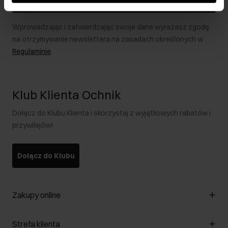
Zapisz się
Wprowadzając i zatwierdzając swoje dane wyrażasz zgodę
na otrzymywanie newslettera na zasadach określonych w
Regulaminie
.
Klub Klienta Ochnik
Dołącz do Klubu Klienta i skorzystaj z wyjątkowych rabatów i
przywilejów!
Dołącz do Klubu
Zakupy online
Zarządzaj cookies
Strefa klienta