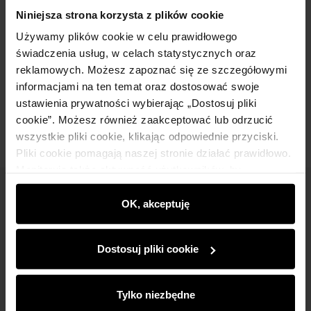
Szczegóły
Niniejsza strona korzysta z plików cookie
Używamy plików cookie w celu prawidłowego
Skład
świadczenia usług, w celach statystycznych oraz
reklamowych. Możesz zapoznać się ze szczegółowymi
informacjami na ten temat oraz dostosować swoje
Opinie
ustawienia prywatności wybierając „Dostosuj pliki
cookie”. Możesz również zaakceptować lub odrzucić
wszystkie pliki cookie, klikając odpowiednie przyciski.
Pliki cookie pomagają naszej stronie działać prawidłowo.
Monitorują także aktywność użytkowników, by
wyświetlać im dopasowane do ich preferencji treści,
Newsletter
rekomendacje oraz komunikaty reklamowe informujące o
OK, akceptuję
najnowszych promocjach w e-sklepie. Informacje o tym,
Bądź na bieżąco z nowościami i promocjami!
jak korzystasz z naszej witryny, udostępniamy
Dostosuj pliki cookie
partnerom społecznościowym, reklamowym i
analitycznym. Partnerzy mogą połączyć te informacje z
innymi danymi otrzymanymi od Ciebie lub uzyskanymi
Tylko niezbędne
podczas korzystania z ich usług.