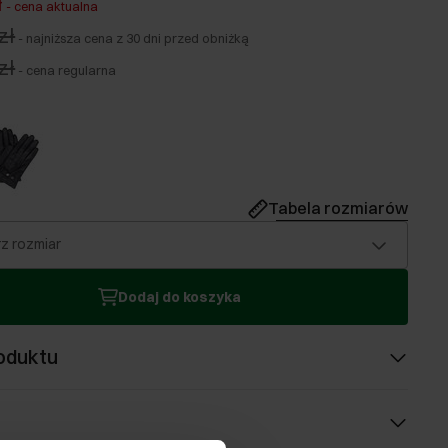
ł
-
cena aktualna
zł
-
najniższa cena z 30 dni przed obniżką
zł
-
cena regularna
Tabela rozmiarów
z rozmiar
Dodaj do koszyka
oduktu