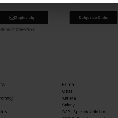
Dołącz do Klubu Klienta i
Zapisz się
Dołącz do Klubu
odę na otrzymywanie
nta
Firma
O nas
romocji
Kariera
Salony
ukty
B2B - Sprzedaż dla firm