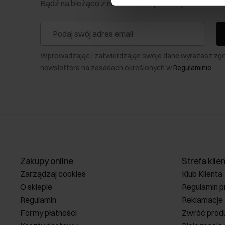
Bądź na bieżąco z nowościami i promocjami!
Wprowadzając i zatwierdzając swoje dane wyrażasz zg
newslettera na zasadach określonych w
Regulaminie
.
Zakupy online
Strefa klie
Zarządzaj cookies
Klub Klienta
O sklepie
Regulamin p
Regulamin
Reklamacje
Formy płatności
Zwróć prod