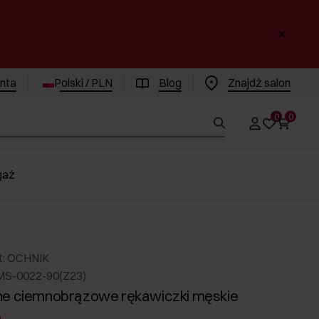
enta
Polski / PLN
Blog
Znajdż salon
0
0
gaż
t: OCHNIK
MS-0022-90(Z23)
ne ciemnobrązowe rękawiczki męskie