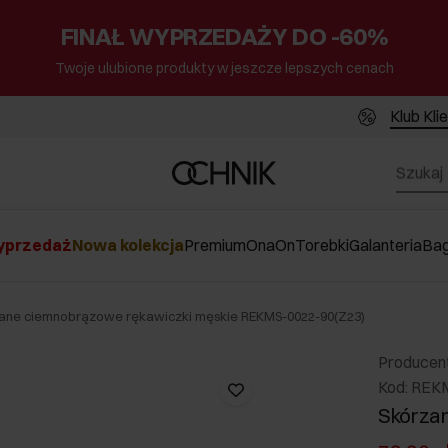
FINAŁ WYPRZEDAŻY DO -60%
Twoje ulubione produkty w jeszcze lepszych cenach
Klub Kli
przedaż
Nowa kolekcja
Premium
Ona
On
Torebki
Galanteria
Ba
ane ciemnobrązowe rękawiczki męskie REKMS-0022-90(Z23)
Producen
Kod: REK
Skórza