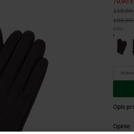
79,90 z
119,90 
199,90 
Kolor
:
Wybier
Opis pr
Opinie