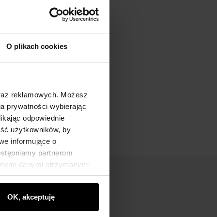
O plikach cookies
oraz reklamowych. Możesz
a prywatności wybierając
likając odpowiednie
ność użytkowników, by
we informujące o
dostępniamy partnerom
innymi danymi otrzymanymi
OK, akceptuję
nik