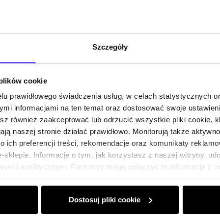
Szczegóły
 plików cookie
lu prawidłowego świadczenia usług, w celach statystycznych 
mi informacjami na ten temat oraz dostosować swoje ustawieni
esz również zaakceptować lub odrzucić wszystkie pliki cookie, k
gają naszej stronie działać prawidłowo. Monitorują także aktyw
 ich preferencji treści, rekomendacje oraz komunikaty reklamo
sklepie. Informacje o tym, jak korzystasz z naszej witryny, u
ym i analitycznym. Partnerzy mogą połączyć te informacje z 
dczas korzystania z ich usług.
Dostosuj pliki cookie
Klub Klienta Och