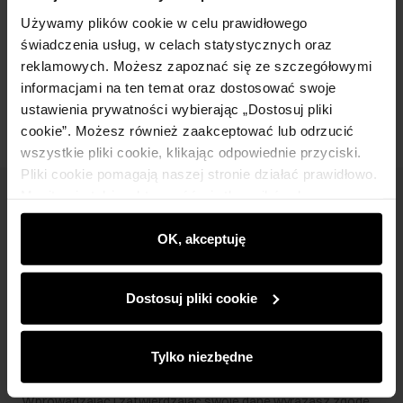
Skład i wymiary
Używamy plików cookie w celu prawidłowego
świadczenia usług, w celach statystycznych oraz
reklamowych. Możesz zapoznać się ze szczegółowymi
Opinie
informacjami na ten temat oraz dostosować swoje
ustawienia prywatności wybierając „Dostosuj pliki
cookie”. Możesz również zaakceptować lub odrzucić
wszystkie pliki cookie, klikając odpowiednie przyciski.
Pliki cookie pomagają naszej stronie działać prawidłowo.
Monitorują także aktywność użytkowników, by
Newsletter
wyświetlać im dopasowane do ich preferencji treści,
rekomendacje oraz komunikaty reklamowe informujące o
OK, akceptuję
Bądź na bieżąco z nowościami i promocjami!
najnowszych promocjach w e-sklepie. Informacje o tym,
jak korzystasz z naszej witryny, udostępniamy
Dostosuj pliki cookie
partnerom społecznościowym, reklamowym i
analitycznym. Partnerzy mogą połączyć te informacje z
innymi danymi otrzymanymi od Ciebie lub uzyskanymi
Zapisz się
Tylko niezbędne
podczas korzystania z ich usług.
Wprowadzając i zatwierdzając swoje dane wyrażasz zgodę