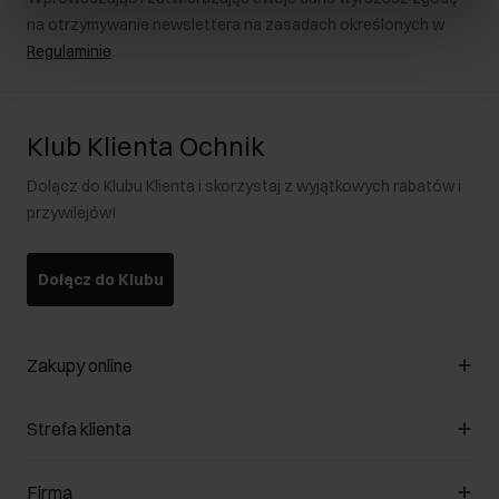
na otrzymywanie newslettera na zasadach określonych w
Regulaminie
.
Klub Klienta Ochnik
Dołącz do Klubu Klienta i skorzystaj z wyjątkowych rabatów i
przywilejów!
Dołącz do Klubu
Zakupy online
Zarządzaj cookies
Strefa klienta
O sklepie
Regulamin
Klub Klienta
Firma