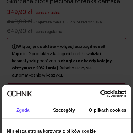
Skórzana złota pleciona torebka damska
349,90 zł
-
cena aktualna
449,90 zł
-
najniższa cena z 30 dni przed obniżką
649,90 zł
-
cena regularna
Więcej produktów = więcej oszczędności!
Kup min. 2 produkty z kategorii torebki, walizki i
kosmetyczki podróżne, a
drugi oraz każdy kolejny
otrzymasz 30% taniej
. Rabat naliczy się
automatycznie w koszyku.
Wysyłka w 1 dzień roboczy
Opis produktu
Zgoda
Szczegóły
O plikach cookies
Szczegóły
Niniejsza strona korzysta z plików cookie