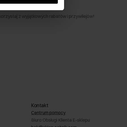
nik
 skorzystaj z wyjątkowych rabatów i przywilejów!
Kontakt
Centrum pomocy
Biuro Obsługi Klienta E-sklepu