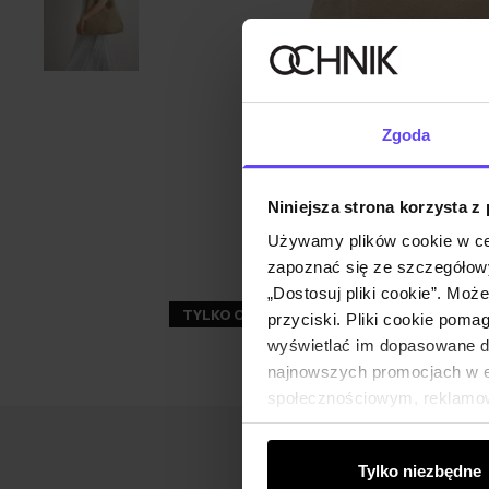
Zgoda
Niniejsza strona korzysta z
Używamy plików cookie w ce
zapoznać się ze szczegółowy
„Dostosuj pliki cookie”. Moż
TYLKO ONLINE
ZGARNIJ -30%
przyciski. Pliki cookie poma
wyświetlać im dopasowane do
najnowszych promocjach w e-
społecznościowym, reklamow
od Ciebie lub uzyskanymi po
Tylko niezbędne