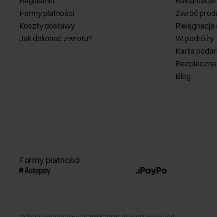
Regulamin
Reklamacje
Formy płatności
Zwróć prod
Koszty dostawy
Pielęgnacja
Jak dokonać zwrotu?
W podróży
Karta poda
Bezpieczne
Blog
Formy płatności
©
Sklep internetowy OCHNIK
2026
. All Right Reserved.