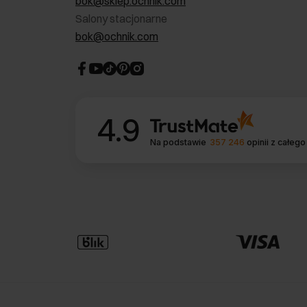
bok@sklep.ochnik.com
Salony stacjonarne
bok@ochnik.com
4.9
Na podstawie
357 246
opinii
z całego