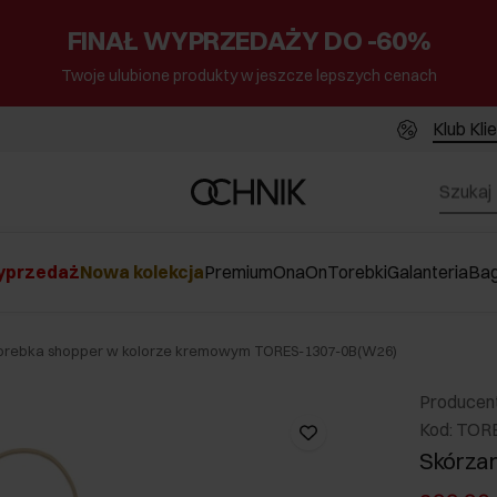
FINAŁ WYPRZEDAŻY DO -60%
Twoje ulubione produkty w jeszcze lepszych cenach
Klub Kli
przedaż
Nowa kolekcja
Premium
Ona
On
Torebki
Galanteria
Ba
torebka shopper w kolorze kremowym TORES-1307-0B(W26)
Producen
Kod: TOR
Skórza