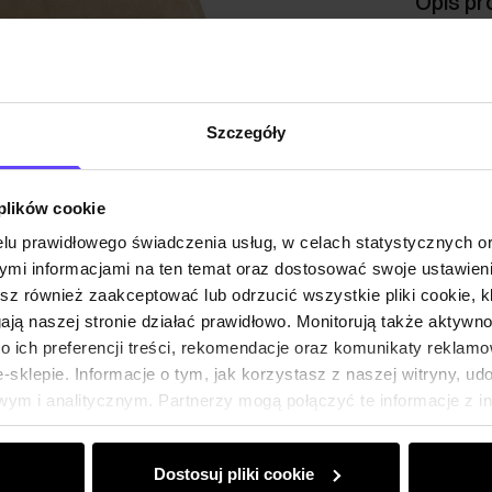
Opis pr
Szczeg
Szczegóły
Skład i
 plików cookie
Opinie
lu prawidłowego świadczenia usług, w celach statystycznych 
mi informacjami na ten temat oraz dostosować swoje ustawieni
esz również zaakceptować lub odrzucić wszystkie pliki cookie, k
gają naszej stronie działać prawidłowo. Monitorują także aktyw
 ich preferencji treści, rekomendacje oraz komunikaty reklamo
sklepie. Informacje o tym, jak korzystasz z naszej witryny, u
ym i analitycznym. Partnerzy mogą połączyć te informacje z 
dczas korzystania z ich usług.
Dostosuj pliki cookie