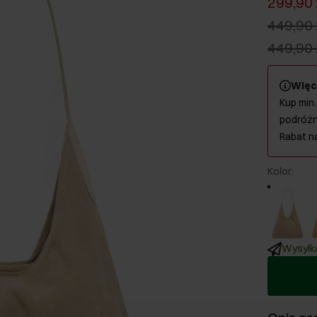
299,90 
449,90 
449,90 
Więc
Kup min.
podróżn
Rabat n
Kolor
:
Wysyłka