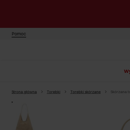
Pomoc
Wy
Strona główna
Torebki
Torebki skórzane
Skórzana 