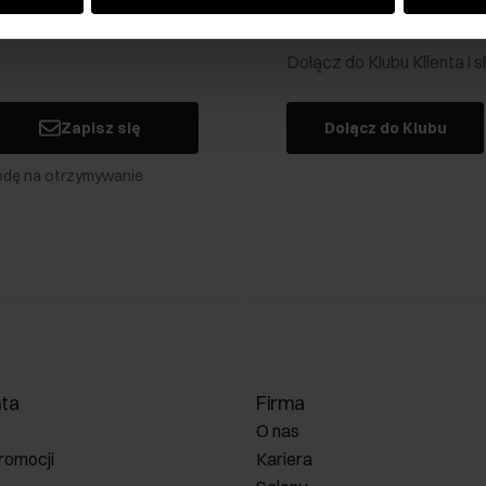
Klub Klienta Och
Dołącz do Klubu Klienta i
Zapisz się
Dołącz do Klubu
odę na otrzymywanie
nta
Firma
O nas
romocji
Kariera