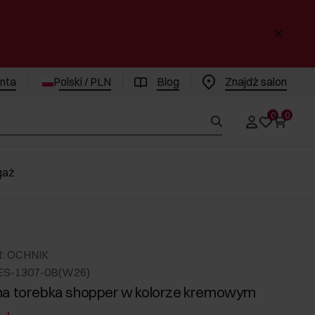
enta
Polski / PLN
Blog
Znajdż salon
0
0
gaż
t: OCHNIK
ES-1307-0B(W26)
na torebka shopper w kolorze kremowym