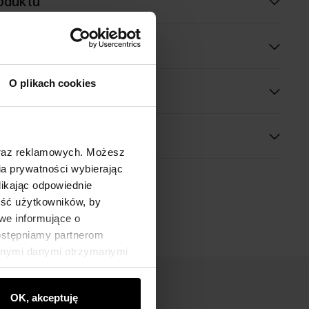
oduktu
óły
O plikach cookies
 wymiary
oraz reklamowych. Możesz
a prywatności wybierając
likając odpowiednie
ność użytkowników, by
we informujące o
dostępniamy partnerom
innymi danymi otrzymanymi
OK, akceptuję