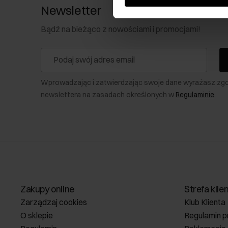
Newsletter
Bądź na bieżąco z nowościami i promocjami!
Wprowadzając i zatwierdzając swoje dane wyrażasz zg
newslettera na zasadach określonych w
Regulaminie
.
Zakupy online
Strefa klie
Zarządzaj cookies
Klub Klienta
O sklepie
Regulamin p