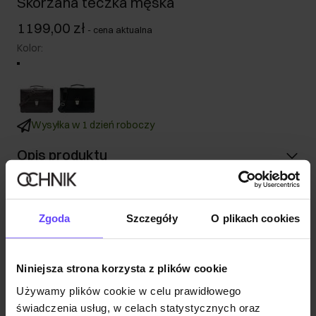
Skórzana teczka męska
1199,00 zł
-
cena aktualna
Kolor
:
Wysyłka w 1 dzień roboczy
Opis produktu
Szczegóły
Zgoda
Szczegóły
O plikach cookies
Skład i wymiary
Niniejsza strona korzysta z plików cookie
Opinie
Używamy plików cookie w celu prawidłowego
świadczenia usług, w celach statystycznych oraz