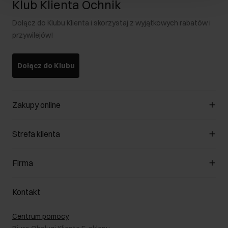
Klub Klienta Ochnik
Dołącz do Klubu Klienta i skorzystaj z wyjątkowych rabatów i
przywilejów!
Dołącz do Klubu
Zakupy online
Zarządzaj cookies
Strefa klienta
O sklepie
Regulamin
Klub Klienta
Firma
Formy płatności
Regulamin promocji
Koszty dostawy
Reklamacje
O nas
Jak dokonać zwrotu?
Kontakt
Zwróć produkty
Kariera
Pielęgnacja skóry
Salony
Centrum pomocy
W podróży
B2B - Sprzedaż dla firm