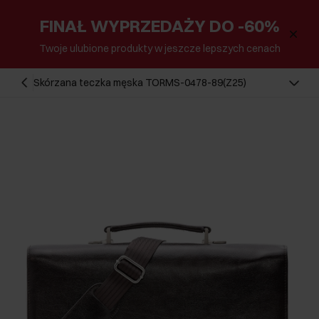
FINAŁ WYPRZEDAŻY DO -60%
Twoje ulubione produkty w jeszcze lepszych cenach
Skórzana teczka męska TORMS-0478-89(Z25)