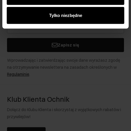
analitycznym. Partnerzy mogą połączyć te informacje z
Bądź na bieżąco z nowościami i promocjami!
innymi danymi otrzymanymi od Ciebie lub uzyskanymi
Tylko niezbędne
podczas korzystania z ich usług.
Zapisz się
Wprowadzając i zatwierdzając swoje dane wyrażasz zgodę
na otrzymywanie newslettera na zasadach określonych w
Regulaminie
.
Klub Klienta Ochnik
Dołącz do Klubu Klienta i skorzystaj z wyjątkowych rabatów i
przywilejów!