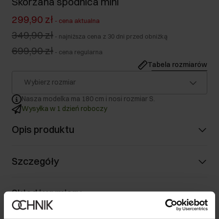
Skórzana spódnica mini
299,90 zł
-
cena aktualna
349,90 zł
-
najniższa cena z 30 dni przed obniżką
699,90 zł
-
cena regularna
Tabela rozmiarów
Wybierz rozmiar
Nasza modelka ma 180 cm i nosi rozmiar S.
Wysyłka w 1 dzień roboczy
Opis produktu
Szczegóły
Skład i wymiary