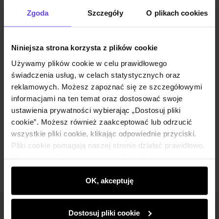
Opinie
Zgoda
Szczegóły
O plikach cookies
Zestaw
Niniejsza strona korzysta z plików cookie
Używamy plików cookie w celu prawidłowego
Skórzana kurtka damska vintage oversize
świadczenia usług, w celach statystycznych oraz
KURDS-0510-2825(W25)
reklamowych. Możesz zapoznać się ze szczegółowymi
499,90 zł
informacjami na ten temat oraz dostosować swoje
599,90 zł
-
najniższa cena z 30 dni przed
obniżką
ustawienia prywatności wybierając „Dostosuj pliki
Wybierz rozmiar
cookie”. Możesz również zaakceptować lub odrzucić
wszystkie pliki cookie, klikając odpowiednie przyciski.
Dodaj do koszyka
Pliki cookie pomagają naszej stronie działać prawidłowo.
Monitorują także aktywność użytkowników, by
wyświetlać im dopasowane do ich preferencji treści,
rekomendacje oraz komunikaty reklamowe informujące o
OK, akceptuję
najnowszych promocjach w e-sklepie. Informacje o tym,
jak korzystasz z naszej witryny, udostępniamy
Dostosuj pliki cookie
Newsletter
partnerom społecznościowym, reklamowym i