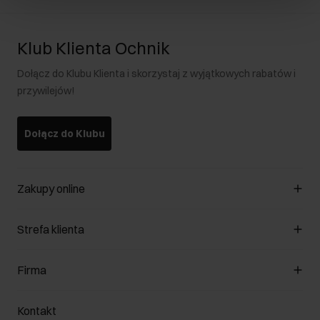
Klub Klienta Ochnik
Dołącz do Klubu Klienta i skorzystaj z wyjątkowych rabatów i
przywilejów!
Dołącz do Klubu
Zakupy online
Zarządzaj cookies
Strefa klienta
O sklepie
Regulamin
Klub Klienta
Firma
Formy płatności
Regulamin promocji
Koszty dostawy
Reklamacje
O nas
Jak dokonać zwrotu?
Kontakt
Zwróć produkty