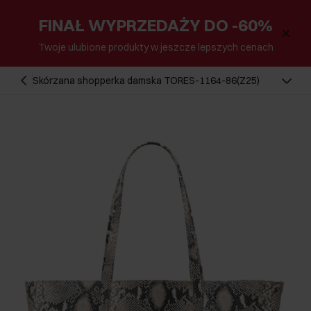
FINAŁ WYPRZEDAŻY DO -60%
Twoje ulubione produkty w jeszcze lepszych cenach
Skórzana shopperka damska TORES-1164-86(Z25)