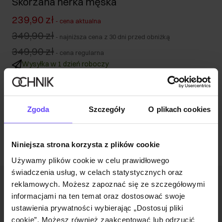
Skórzana nerka męska
239,90 zł
-
cena aktualna
349,90 zł
-
najniższa cena z 30 dni przed obniżką
349,90 zł
-
cena regularna
Wysyłka w 1 dzień roboczy
Opis produktu
Zgoda
Szczegóły
O plikach cookies
Opinie
Niniejsza strona korzysta z plików cookie
Używamy plików cookie w celu prawidłowego
świadczenia usług, w celach statystycznych oraz
reklamowych. Możesz zapoznać się ze szczegółowymi
Newsletter
informacjami na ten temat oraz dostosować swoje
Bądź na bieżąco z nowościami i promocjami!
ustawienia prywatności wybierając „Dostosuj pliki
cookie”. Możesz również zaakceptować lub odrzucić