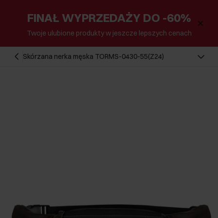
FINAŁ WYPRZEDAŻY DO -60%
Twoje ulubione produkty w jeszcze lepszych cenach
Skórzana nerka męska TORMS-0430-55(Z24)