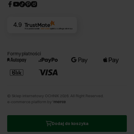
CSR
Kontakt
4.9
Na podstawie
357 330
opinii
z całego okresu
Formy płatności
©
Sklep internetowy OCHNIK
2026
. All Right Reserved.
e-commerce platform by
Dodaj do koszyka