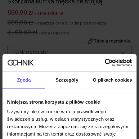
Skórzana kurtka męska ze stójką
599,90 zł
-
cena aktualna
699,90 zł
-
najniższa cena z 30 dni przed obniżką
1199,00 zł
-
cena regularna
Tabela rozmiarów
Wybierz rozmiar
Wysyłka w 1 dzień roboczy
Opis produktu
Zgoda
Szczegóły
O plikach cookies
Opinie
Niniejsza strona korzysta z plików cookie
Używamy plików cookie w celu prawidłowego
świadczenia usług, w celach statystycznych oraz
reklamowych. Możesz zapoznać się ze szczegółowymi
informacjami na ten temat oraz dostosować swoje