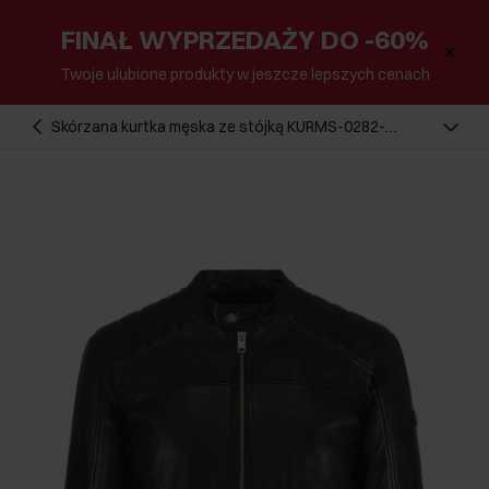
FINAŁ WYPRZEDAŻY DO -60%
Twoje ulubione produkty w jeszcze lepszych cenach
Skórzana kurtka męska ze stójką KURMS-0282-
5427(W23)