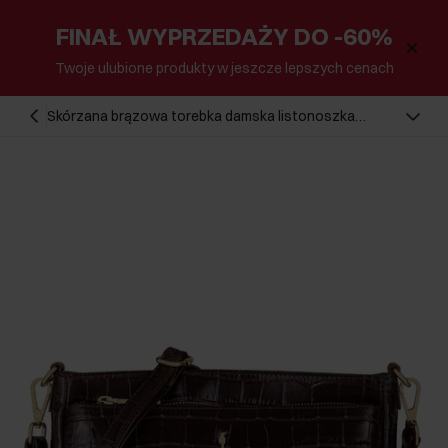
FINAŁ WYPRZEDAŻY DO -60%
Twoje ulubione produkty w jeszcze lepszych cenach
Skórzana brązowa torebka damska listonoszka
TORES-0940D-89(W25)