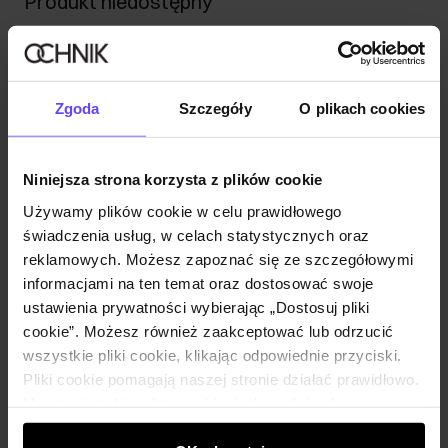
Produkt niedostępny
Powiadom mnie o dostępności mailem.
Twój adres email
Zgoda
Szczegóły
O plikach cookies
Powiadom o dostępności
Niniejsza strona korzysta z plików cookie
Używamy plików cookie w celu prawidłowego
świadczenia usług, w celach statystycznych oraz
reklamowych. Możesz zapoznać się ze szczegółowymi
Opis produktu
informacjami na ten temat oraz dostosować swoje
ustawienia prywatności wybierając „Dostosuj pliki
Szczegóły
cookie”. Możesz również zaakceptować lub odrzucić
wszystkie pliki cookie, klikając odpowiednie przyciski.
Pliki cookie pomagają naszej stronie działać prawidłowo.
Skład i wymiary
Monitorują także aktywność użytkowników, by
wyświetlać im dopasowane do ich preferencji treści,