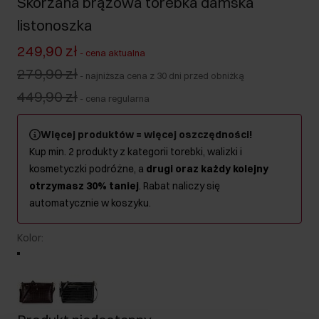
Skórzana brązowa torebka damska
listonoszka
249,90 zł
-
cena aktualna
279,90 zł
-
najniższa cena z 30 dni przed obniżką
449,90 zł
-
cena regularna
Więcej produktów = więcej oszczędności!
Kup min. 2 produkty z kategorii torebki, walizki i
kosmetyczki podróżne, a
drugi oraz każdy kolejny
otrzymasz 30% taniej
. Rabat naliczy się
automatycznie w koszyku.
Kolor
: