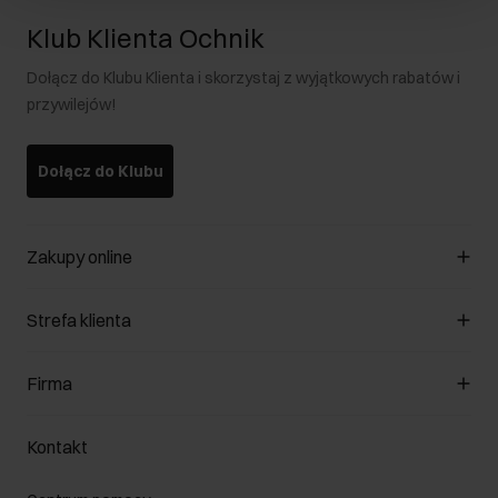
Klub Klienta Ochnik
Dołącz do Klubu Klienta i skorzystaj z wyjątkowych rabatów i
przywilejów!
Dołącz do Klubu
Zakupy online
Zarządzaj cookies
Strefa klienta
O sklepie
Regulamin
Klub Klienta
Firma
Formy płatności
Regulamin promocji
Koszty dostawy
Reklamacje
O nas
Jak dokonać zwrotu?
Kontakt
Zwróć produkty
Kariera
Pielęgnacja skóry
Salony