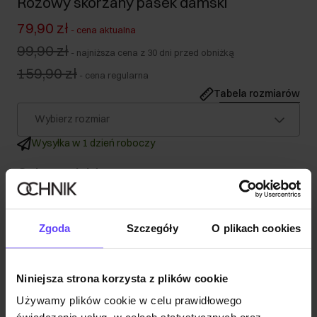
Różowy skórzany pasek damski
79,90 zł
-
cena aktualna
99,90 zł
-
najniższa cena z 30 dni przed obniżką
159,90 zł
-
cena regularna
Tabela rozmiarów
Wybierz rozmiar
Wysyłka w 1 dzień roboczy
Opis produktu
Szczegóły
Zgoda
Szczegóły
O plikach cookies
Skład i wymiary
Niniejsza strona korzysta z plików cookie
Używamy plików cookie w celu prawidłowego
Opinie