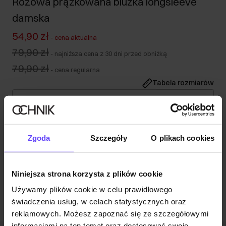
Różowa prążkowana bluzka longsleeve
damska
54,90 zł
-
cena aktualna
79,90 zł
-
najniższa cena z 30 dni przed obniżką
79,90 zł
-
cena regularna
Tabela rozmiarów
Wybierz rozmiar
Nasza modelka ma 174 cm wzrostu i nosi rozmiar S.
Opis produktu
Zgoda
Szczegóły
O plikach cookies
Opinie
Niniejsza strona korzysta z plików cookie
Używamy plików cookie w celu prawidłowego
świadczenia usług, w celach statystycznych oraz
reklamowych. Możesz zapoznać się ze szczegółowymi
informacjami na ten temat oraz dostosować swoje