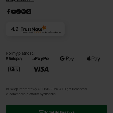
bok@ochnik.com
Strategia podatkowa
CSR
Kontakt
4.9
Na podstawie
357 275
opinii
z całego okresu
Formy płatności
©
Sklep internetowy OCHNIK
2026
. All Right Reserved.
e-commerce platform by
Dodaj do koszyka