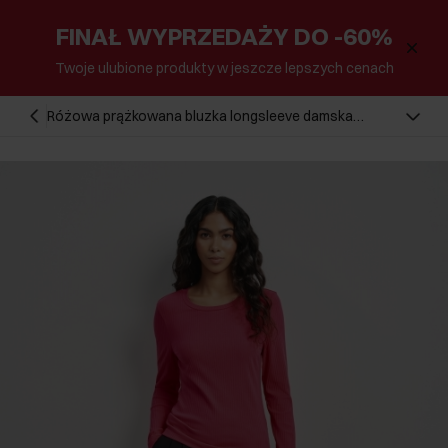
FINAŁ WYPRZEDAŻY DO -60%
Twoje ulubione produkty w jeszcze lepszych cenach
Różowa prążkowana bluzka longsleeve damska
LSLDT-0043-34(W24)