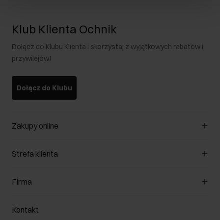
Klub Klienta Ochnik
Dołącz do Klubu Klienta i skorzystaj z wyjątkowych rabatów i
przywilejów!
Dołącz do Klubu
Zakupy online
Zarządzaj cookies
Strefa klienta
O sklepie
Regulamin
Klub Klienta
Firma
Formy płatności
Regulamin promocji
Koszty dostawy
Reklamacje
O nas
Jak dokonać zwrotu?
Kontakt
Zwróć produkty
Kariera