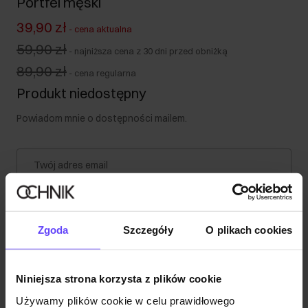
Portfel męski
39,90 zł
-
cena aktualna
59,90 zł
-
najniższa cena z 30 dni przed obniżką
89,90 zł
-
cena regularna
Produkt niedostępny
Powiadom mnie o dostępności mailem.
Twój adres email
Powiadom o dostępności
Zgoda
Szczegóły
O plikach cookies
Opis produktu
Niniejsza strona korzysta z plików cookie
Używamy plików cookie w celu prawidłowego