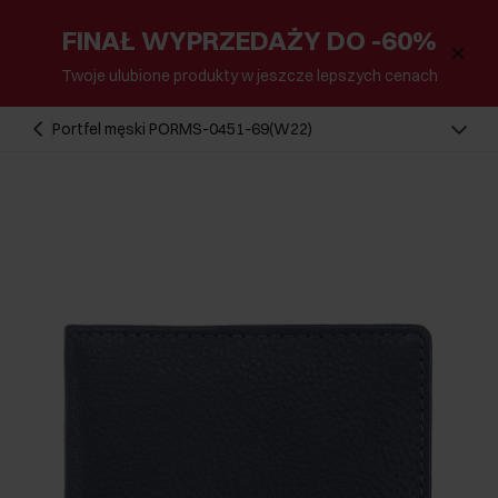
FINAŁ WYPRZEDAŻY DO -60%
Twoje ulubione produkty w jeszcze lepszych cenach
Portfel męski PORMS-0451-69(W22)