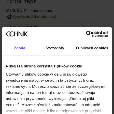
Portfel męski
219,90 zł
-
cena aktualna
Wysyłka do 2 dni roboczych
Opis produktu
Opinie
Zgoda
Szczegóły
O plikach cookies
Niniejsza strona korzysta z plików cookie
Używamy plików cookie w celu prawidłowego
Newsletter
świadczenia usług, w celach statystycznych oraz
reklamowych. Możesz zapoznać się ze szczegółowymi
Bądź na bieżąco z nowościami i promocjami!
informacjami na ten temat oraz dostosować swoje
ustawienia prywatności wybierając „Dostosuj pliki
cookie”. Możesz również zaakceptować lub odrzucić
wszystkie pliki cookie, klikając odpowiednie przyciski.