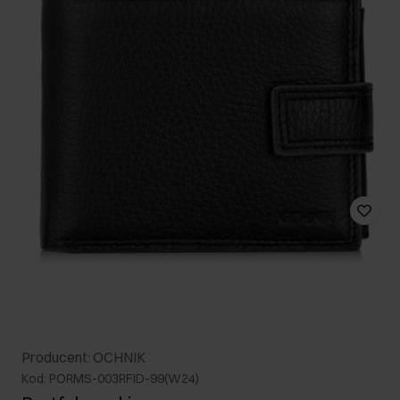
Producent: OCHNIK
Kod: PORMS-003RFID-99(W24)