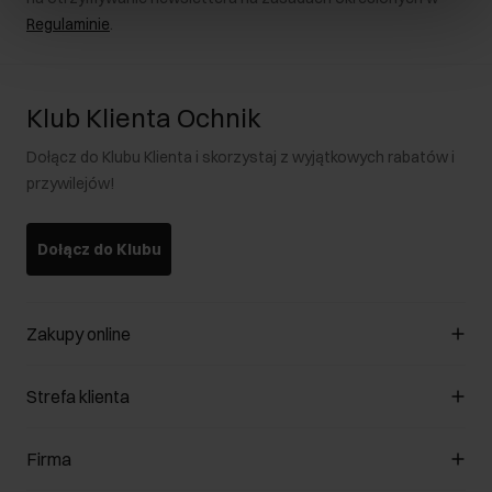
Regulaminie
.
Klub Klienta Ochnik
Dołącz do Klubu Klienta i skorzystaj z wyjątkowych rabatów i
przywilejów!
Dołącz do Klubu
Zakupy online
Zarządzaj cookies
Strefa klienta
O sklepie
Regulamin
Klub Klienta
Firma
Formy płatności
Regulamin promocji