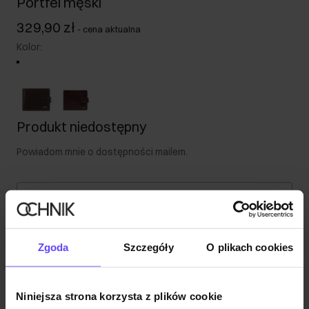
Portfel męski
329,90 zł
-
cena aktualna
Kolor
:
Produkt niedostępny
Powiadom mnie o dostępności mailem.
Twój adres email
Powiadom o dostępności
Zgoda
Szczegóły
O plikach cookies
Niniejsza strona korzysta z plików cookie
Opis produktu