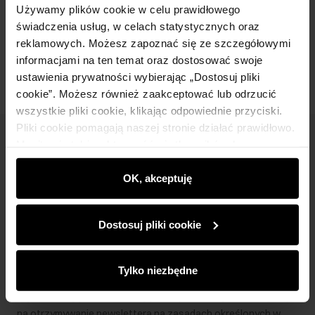
Używamy plików cookie w celu prawidłowego
świadczenia usług, w celach statystycznych oraz
Opinie
reklamowych. Możesz zapoznać się ze szczegółowymi
informacjami na ten temat oraz dostosować swoje
ustawienia prywatności wybierając „Dostosuj pliki
cookie”. Możesz również zaakceptować lub odrzucić
wszystkie pliki cookie, klikając odpowiednie przyciski.
Pliki cookie pomagają naszej stronie działać prawidłowo.
Newsletter
Monitorują także aktywność użytkowników, by
wyświetlać im dopasowane do ich preferencji treści,
Bądź na bieżąco z nowościami i promocjami!
rekomendacje oraz komunikaty reklamowe informujące o
OK, akceptuję
najnowszych promocjach w e-sklepie. Informacje o tym,
jak korzystasz z naszej witryny, udostępniamy
Dostosuj pliki cookie
partnerom społecznościowym, reklamowym i
analitycznym. Partnerzy mogą połączyć te informacje z
Zapisz się
innymi danymi otrzymanymi od Ciebie lub uzyskanymi
Tylko niezbędne
podczas korzystania z ich usług.
Wprowadzając i zatwierdzając swoje dane wyrażasz zgodę
na otrzymywanie newslettera na zasadach określonych w