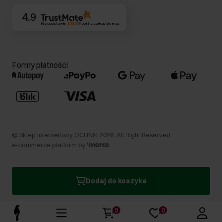
4.9
Na podstawie
356 669
opinii
z całego okresu
Formy płatności
©
Sklep internetowy OCHNIK
2026
. All Right Reserved.
e-commerce platform by
Dodaj do koszyka
0
0