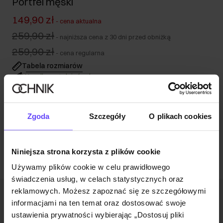
Portfel męski
149,90 zł
-
cena aktualna
259,90 zł
-
najniższa cena z 30 dni przed obniżką
259,90 zł
-
cena regularna
Tabela rozmiarów
Wysyłka w 1 dzień roboczy
Opis produktu
Zgoda
Szczegóły
O plikach cookies
Opinie
Niniejsza strona korzysta z plików cookie
Używamy plików cookie w celu prawidłowego
świadczenia usług, w celach statystycznych oraz
reklamowych. Możesz zapoznać się ze szczegółowymi
Newsletter
informacjami na ten temat oraz dostosować swoje
ustawienia prywatności wybierając „Dostosuj pliki
Bądź na bieżąco z nowościami i promocjami!