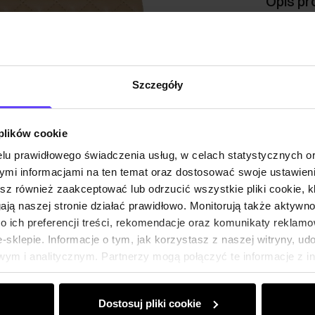
Opis pr
Opinie
Szczegóły
 plików cookie
lu prawidłowego świadczenia usług, w celach statystycznych 
mi informacjami na ten temat oraz dostosować swoje ustawieni
esz również zaakceptować lub odrzucić wszystkie pliki cookie, k
gają naszej stronie działać prawidłowo. Monitorują także aktyw
 ich preferencji treści, rekomendacje oraz komunikaty reklamo
sklepie. Informacje o tym, jak korzystasz z naszej witryny, u
ym i analitycznym. Partnerzy mogą połączyć te informacje z 
dczas korzystania z ich usług.
Dostosuj pliki cookie