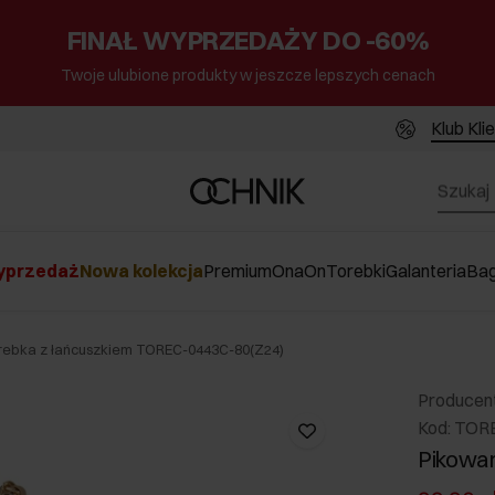
FINAŁ WYPRZEDAŻY DO -60%
Twoje ulubione produkty w jeszcze lepszych cenach
Klub Kli
przedaż
Nowa kolekcja
Premium
Ona
On
Torebki
Galanteria
Ba
rebka z łańcuszkiem TOREC-0443C-80(Z24)
Producen
Kod: TOR
Pikowan