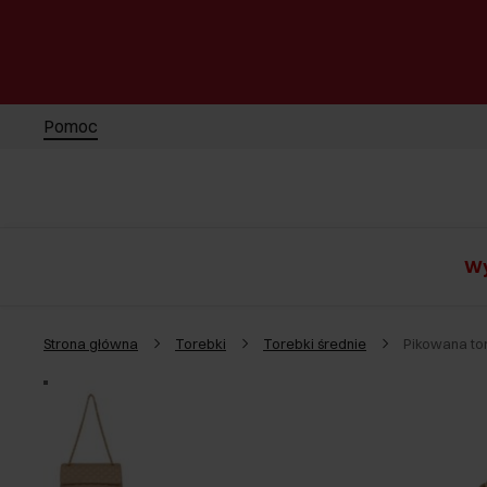
Pomoc
Wy
Strona główna
Torebki
Torebki średnie
Pikowana to