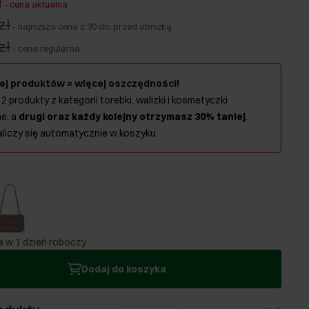
ł
-
cena aktualna
zł
-
najniższa cena z 30 dni przed obniżką
zł
-
cena regularna
ej produktów = więcej oszczędności!
 2 produkty z kategorii torebki, walizki i kosmetyczki
e, a
drugi oraz każdy kolejny otrzymasz 30% taniej
.
aliczy się automatycznie w koszyku.
 w 1 dzień roboczy
Dodaj do koszyka