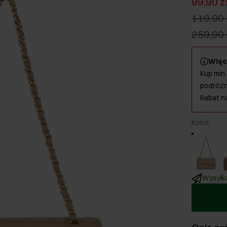
99,90 z
119,90 
259,90 
Więc
Kup min.
podróżn
Rabat n
Kolor
:
Wysyłka