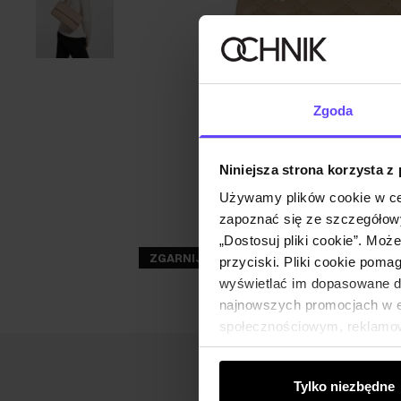
Zgoda
Niniejsza strona korzysta z
Używamy plików cookie w ce
zapoznać się ze szczegółowy
„Dostosuj pliki cookie”. Moż
ZGARNIJ -30%
przyciski. Pliki cookie poma
wyświetlać im dopasowane do
najnowszych promocjach w e-
społecznościowym, reklamow
od Ciebie lub uzyskanymi po
Tylko niezbędne