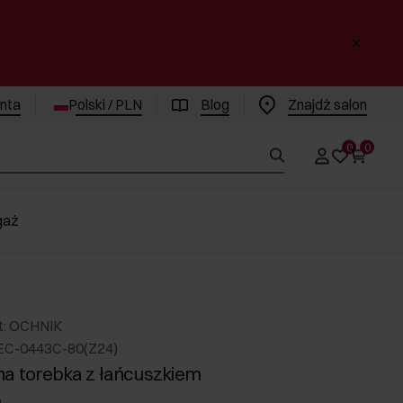
enta
Polski / PLN
Blog
Znajdż salon
0
0
gaż
t: OCHNIK
EC-0443C-80(Z24)
a torebka z łańcuszkiem