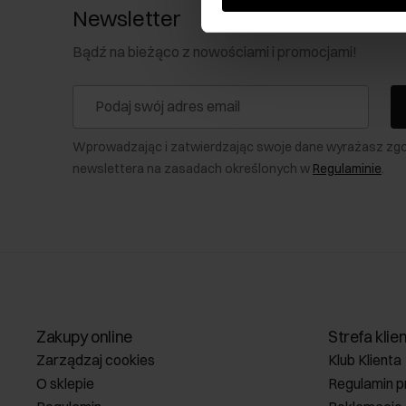
Newsletter
Bądź na bieżąco z nowościami i promocjami!
Wprowadzając i zatwierdzając swoje dane wyrażasz zg
newslettera na zasadach określonych w
Regulaminie
.
Zakupy online
Strefa klie
Zarządzaj cookies
Klub Klienta
O sklepie
Regulamin p