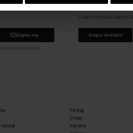
Klub Klienta Och
Dołącz do Klubu Klienta i
Zapisz się
Dołącz do Klubu
odę na otrzymywanie
nta
Firma
O nas
romocji
Kariera