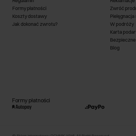
Regulamin
Reklamacje
Formy płatności
Zwróć prod
Koszty dostawy
Pielęgnacja
Jak dokonać zwrotu?
W podróży
Karta poda
Bezpieczne
Blog
Formy płatności
©
Sklep internetowy OCHNIK
2026
. All Right Reserved.