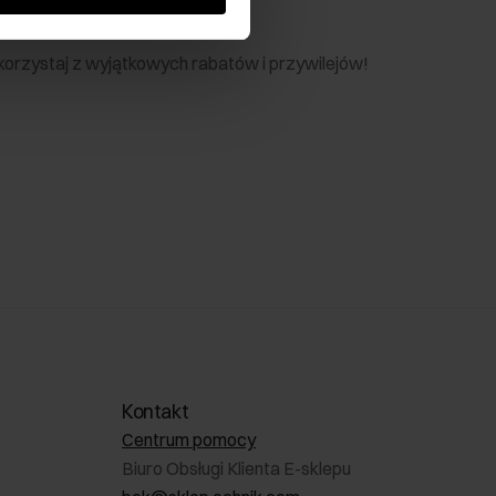
nik
 skorzystaj z wyjątkowych rabatów i przywilejów!
Kontakt
Centrum pomocy
Biuro Obsługi Klienta E-sklepu