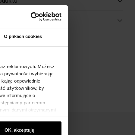
oduktu
O plikach cookies
oraz reklamowych. Możesz
a prywatności wybierając
likając odpowiednie
ność użytkowników, by
we informujące o
dostępniamy partnerom
innymi danymi otrzymanymi
OK, akceptuję