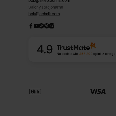
bok@sklep.ochnik.com
Salony stacjonarne
bok@ochnik.com
4.9
Na podstawie
357 202
opinii
z całego