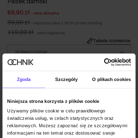
Pasek damski
69,90 zł
-
cena aktualna
99,90 zł
-
najniższa cena z 30 dni przed obniżką
119,90 zł
-
cena regularna
Tabela rozmiarów
Wybierz rozmiar
Wysyłka w 1 dzień roboczy
Opis produktu
Zgoda
Szczegóły
O plikach cookies
Opinie
Niniejsza strona korzysta z plików cookie
Używamy plików cookie w celu prawidłowego
świadczenia usług, w celach statystycznych oraz
reklamowych. Możesz zapoznać się ze szczegółowymi
informacjami na ten temat oraz dostosować swoje