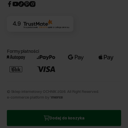
CSR
Kontakt
4.9
Na podstawie
356 870
opinii
z całego okresu
Formy płatności
©
Sklep internetowy OCHNIK
2026
. All Right Reserved.
e-commerce platform by
Dodaj do koszyka