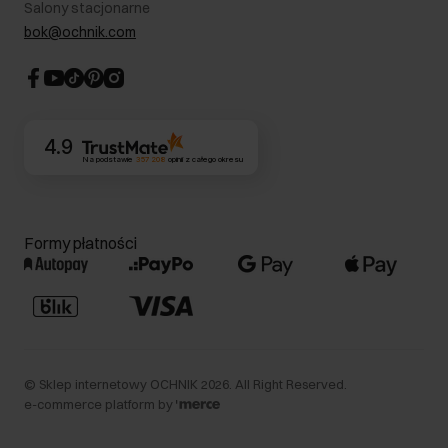
Salony stacjonarne
Blog
Dla akcjonariuszy
bok@ochnik.com
Strategia podatkowa
CSR
Kontakt
4.9
Na podstawie
357 208
opinii
z całego okresu
Formy płatności
©
Sklep internetowy OCHNIK
2026
. All Right Reserved.
e-commerce platform by