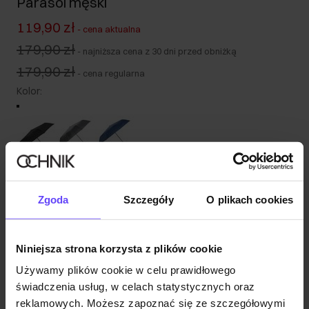
Parasol męski
119,90 zł
-
cena aktualna
179,90 zł
-
najniższa cena z 30 dni przed obniżką
179,90 zł
-
cena regularna
Kolor
:
Tabela rozmiarów
Wysyłka w 1 dzień roboczy
Zgoda
Szczegóły
O plikach cookies
Opis produktu
Niniejsza strona korzysta z plików cookie
Opinie
Używamy plików cookie w celu prawidłowego
świadczenia usług, w celach statystycznych oraz
reklamowych. Możesz zapoznać się ze szczegółowymi