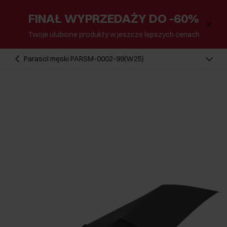
FINAŁ WYPRZEDAŻY DO -60%
Twoje ulubione produkty w jeszcze lepszych cenach
Parasol męski PARSM-0002-99(W25)