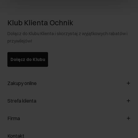
Klub Klienta Ochnik
Dołącz do Klubu Klienta i skorzystaj z wyjątkowych rabatów i
przywilejów!
Dołącz do Klubu
Zakupy online
Zarządzaj cookies
Strefa klienta
O sklepie
Regulamin
Klub Klienta
Firma
Formy płatności
Regulamin promocji
Koszty dostawy
Reklamacje
O nas
Jak dokonać zwrotu?
Kontakt
Zwróć produkty