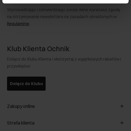
Wprowadzając i zatwierdzając swoje dane wyrażasz zgodę
na otrzymywanie newslettera na zasadach określonych w
Regulaminie
.
Klub Klienta Ochnik
Dołącz do Klubu Klienta i skorzystaj z wyjątkowych rabatów i
przywilejów!
Dołącz do Klubu
Zakupy online
Zarządzaj cookies
Strefa klienta
O sklepie