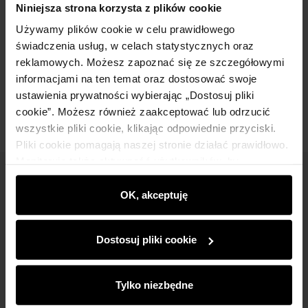
Niniejsza strona korzysta z plików cookie
Używamy plików cookie w celu prawidłowego
Skład
świadczenia usług, w celach statystycznych oraz
reklamowych. Możesz zapoznać się ze szczegółowymi
informacjami na ten temat oraz dostosować swoje
Opinie
ustawienia prywatności wybierając „Dostosuj pliki
cookie”. Możesz również zaakceptować lub odrzucić
wszystkie pliki cookie, klikając odpowiednie przyciski.
Pliki cookie pomagają naszej stronie działać prawidłowo.
Monitorują także aktywność użytkowników, by
wyświetlać im dopasowane do ich preferencji treści,
Newsletter
rekomendacje oraz komunikaty reklamowe informujące o
OK, akceptuję
Bądź na bieżąco z nowościami i promocjami!
najnowszych promocjach w e-sklepie. Informacje o tym,
jak korzystasz z naszej witryny, udostępniamy
Dostosuj pliki cookie
partnerom społecznościowym, reklamowym i
analitycznym. Partnerzy mogą połączyć te informacje z
innymi danymi otrzymanymi od Ciebie lub uzyskanymi
Tylko niezbędne
podczas korzystania z ich usług.
Zapisz się