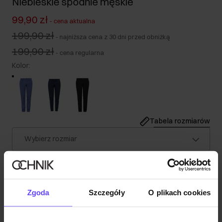
Niebieskie spodnie męskie
99,90 zł
-
cena aktualna
199,90 zł
-
najniższa cena z 30 dni przed obniżką
199,90 zł
-
cena regularna
Kolor
:
Tabela rozmiarów
Wybierz rozmiar
Nasz model ma 185 cm wzrostu i nosi rozmiar M.
Wysyłka w 1 dzień roboczy
Opis produktu
Zgoda
Szczegóły
O plikach cookies
Szczegóły