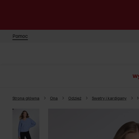
Pomoc
Wy
Strona główna
Ona
Odzież
Swetry i kardigany