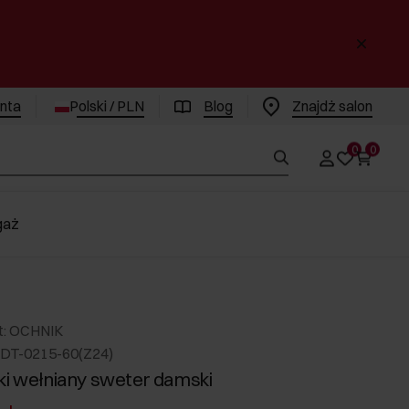
enta
Polski / PLN
Blog
Znajdż salon
0
0
gaż
t: OCHNIK
DT-0215-60(Z24)
ki wełniany sweter damski