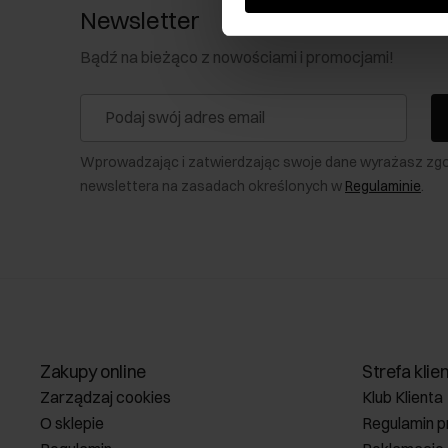
Newsletter
Bądź na bieżąco z nowościami i promocjami!
Wprowadzając i zatwierdzając swoje dane wyrażasz zg
newslettera na zasadach określonych w
Regulaminie
.
Zakupy online
Strefa klie
Zarządzaj cookies
Klub Klienta
O sklepie
Regulamin p