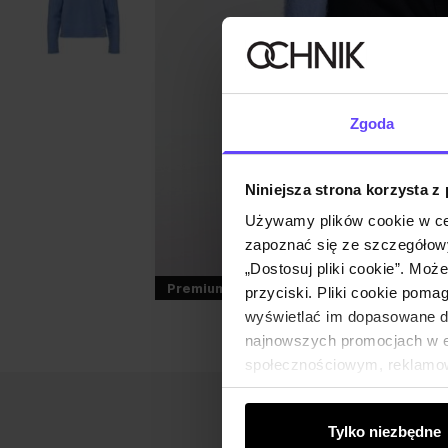
Zgoda
Niniejsza strona korzysta z
Używamy plików cookie w ce
zapoznać się ze szczegółowy
„Dostosuj pliki cookie”. Moż
Premium
przyciski. Pliki cookie poma
wyświetlać im dopasowane do
najnowszych promocjach w e-
społecznościowym, reklamow
od Ciebie lub uzyskanymi po
Tylko niezbędne