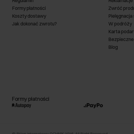
Regulamin
Reklamacje
Formy płatności
Zwróć prod
Koszty dostawy
Pielęgnacja
Jak dokonać zwrotu?
W podróży
Karta poda
Bezpieczne
Blog
Formy płatności
©
Sklep internetowy OCHNIK
2026
. All Right Reserved.