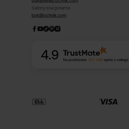
bok@sklep.ochnik.com
Salony stacjonarne
bok@ochnik.com
4.9
Na podstawie
357 298
opinii
z całego