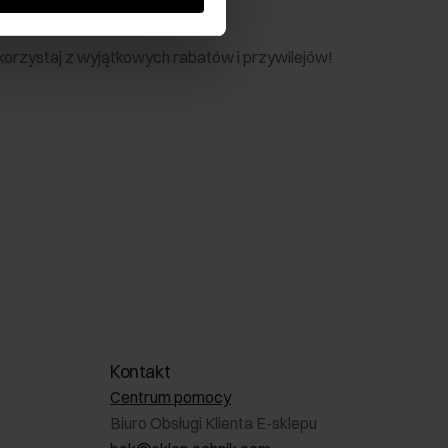
nik
 skorzystaj z wyjątkowych rabatów i przywilejów!
Kontakt
Centrum pomocy
Biuro Obsługi Klienta E-sklepu