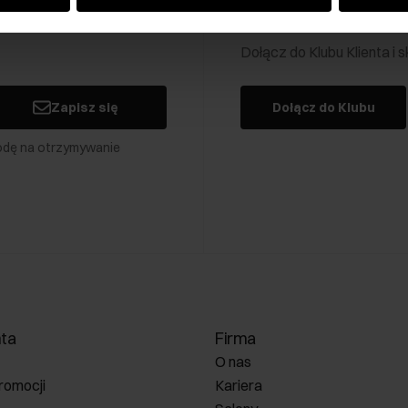
Klub Klienta Och
Dołącz do Klubu Klienta i
Zapisz się
Dołącz do Klubu
odę na otrzymywanie
nta
Firma
O nas
romocji
Kariera