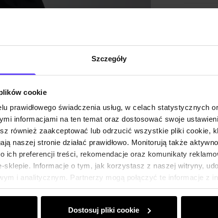
Skład i
Opinie
Szczegóły
 plików cookie
lu prawidłowego świadczenia usług, w celach statystycznych 
mi informacjami na ten temat oraz dostosować swoje ustawieni
esz również zaakceptować lub odrzucić wszystkie pliki cookie, k
gają naszej stronie działać prawidłowo. Monitorują także aktyw
 ich preferencji treści, rekomendacje oraz komunikaty reklamo
sklepie. Informacje o tym, jak korzystasz z naszej witryny, u
ym i analitycznym. Partnerzy mogą połączyć te informacje z 
dczas korzystania z ich usług.
Dostosuj pliki cookie