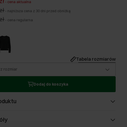
zł
-
cena aktualna
zł
-
najniższa cena z 30 dni przed obniżką
zł
-
cena regularna
Tabela rozmiarów
z rozmiar
Dodaj do koszyka
oduktu
óły