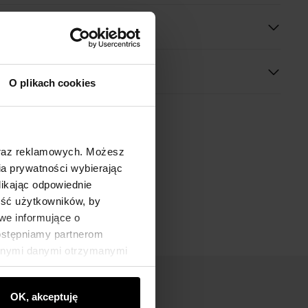
 wymiary
O plikach cookies
oraz reklamowych. Możesz
a prywatności wybierając
likając odpowiednie
ność użytkowników, by
we informujące o
dostępniamy partnerom
innymi danymi otrzymanymi
OK, akceptuję