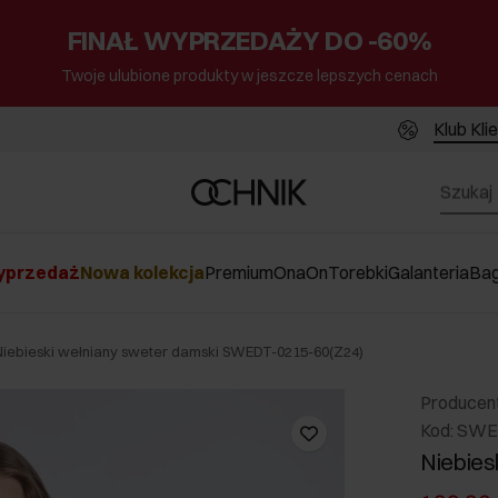
FINAŁ WYPRZEDAŻY DO -60%
Twoje ulubione produkty w jeszcze lepszych cenach
Klub Kli
przedaż
Nowa kolekcja
Premium
Ona
On
Torebki
Galanteria
Ba
Niebieski wełniany sweter damski SWEDT-0215-60(Z24)
Producen
Kod: SWE
Niebies