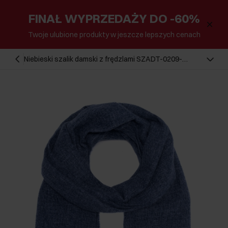
FINAŁ WYPRZEDAŻY DO -60%
Twoje ulubione produkty w jeszcze lepszych cenach
Niebieski szalik damski z frędzlami SZADT-0209-
61(Z25)