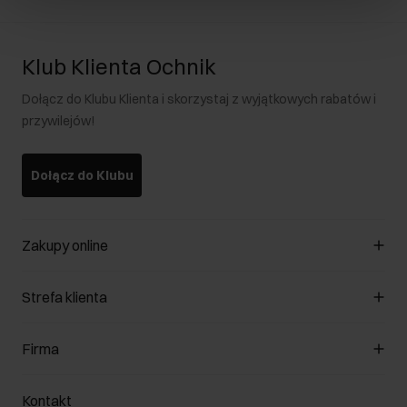
Klub Klienta Ochnik
Dołącz do Klubu Klienta i skorzystaj z wyjątkowych rabatów i
przywilejów!
Dołącz do Klubu
Zakupy online
Zarządzaj cookies
Strefa klienta
O sklepie
Regulamin
Klub Klienta
Firma
Formy płatności
Regulamin promocji
Koszty dostawy
Reklamacje
O nas
Jak dokonać zwrotu?
Kontakt
Zwróć produkty