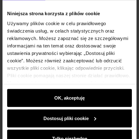
Niniejsza strona korzysta z plików cookie
Skład
Używamy plików cookie w celu prawidłowego
świadczenia usług, w celach statystycznych oraz
Informacje o bezpieczeństwie
reklamowych. Możesz zapoznać się ze szczegółowymi
informacjami na ten temat oraz dostosować swoje
ustawienia prywatności wybierając „Dostosuj pliki
Opinie
cookie”. Możesz również zaakceptować lub odrzucić
wszystkie pliki cookie, klikając odpowiednie przyciski.
Pliki cookie pomagają naszej stronie działać prawidłowo.
Monitorują także aktywność użytkowników, by
wyświetlać im dopasowane do ich preferencji treści,
rekomendacje oraz komunikaty reklamowe informujące o
OK, akceptuję
Newsletter
najnowszych promocjach w e-sklepie. Informacje o tym,
jak korzystasz z naszej witryny, udostępniamy
Bądź na bieżąco z nowościami i promocjami!
Dostosuj pliki cookie
partnerom społecznościowym, reklamowym i
analitycznym. Partnerzy mogą połączyć te informacje z
innymi danymi otrzymanymi od Ciebie lub uzyskanymi
Tylko niezbędne