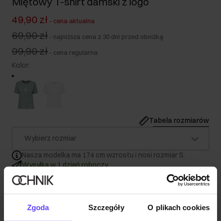
Miętowy T-shirt damski z logo
49,90 zł
-
cena aktualna
69,90 zł
-
najniższa cena z 30 dni przed obniżką
99,90 zł
-
cena regularna
Kolor
:
Tabela rozmiarów
Wybierz rozmiar
Nasza modelka ma 174 cm wzrostu i nosi rozmiar S.
Wysyłka w 1 dzień roboczy
Opis produktu
Zgoda
Szczegóły
O plikach cookies
Szczegóły