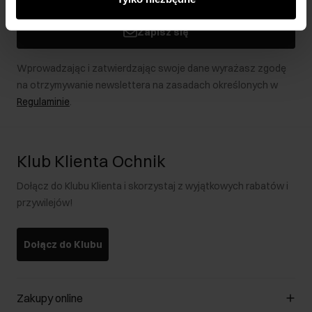
podczas korzystania z ich usług.
Zapisz się
Wprowadzając i zatwierdzając swoje dane wyrażasz zgodę
na otrzymywanie newslettera na zasadach określonych w
Regulaminie
.
Klub Klienta Ochnik
Dołącz do Klubu Klienta i skorzystaj z wyjątkowych rabatów i
przywilejów!
Dołącz do Klubu
Zakupy online