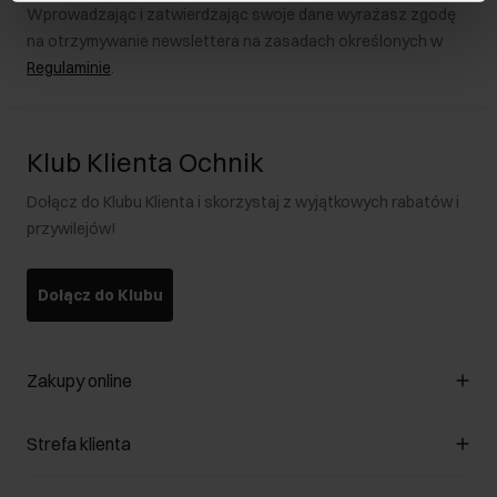
Wprowadzając i zatwierdzając swoje dane wyrażasz zgodę
na otrzymywanie newslettera na zasadach określonych w
Regulaminie
.
Klub Klienta Ochnik
Dołącz do Klubu Klienta i skorzystaj z wyjątkowych rabatów i
przywilejów!
Dołącz do Klubu
Zakupy online
Zarządzaj cookies
Strefa klienta
O sklepie
Regulamin