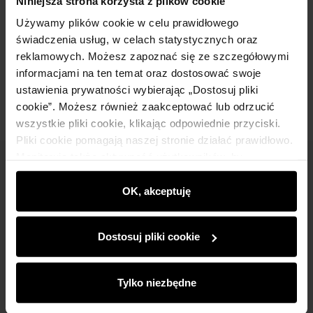
Niniejsza strona korzysta z plików cookie
Używamy plików cookie w celu prawidłowego
Skład
świadczenia usług, w celach statystycznych oraz
reklamowych. Możesz zapoznać się ze szczegółowymi
Opinie
informacjami na ten temat oraz dostosować swoje
ustawienia prywatności wybierając „Dostosuj pliki
cookie”. Możesz również zaakceptować lub odrzucić
wszystkie pliki cookie, klikając odpowiednie przyciski.
Pliki cookie pomagają naszej stronie działać prawidłowo.
Monitorują także aktywność użytkowników, by
Newsletter
wyświetlać im dopasowane do ich preferencji treści,
rekomendacje oraz komunikaty reklamowe informujące o
OK, akceptuję
Bądź na bieżąco z nowościami i promocjami!
najnowszych promocjach w e-sklepie. Informacje o tym,
jak korzystasz z naszej witryny, udostępniamy
Dostosuj pliki cookie
partnerom społecznościowym, reklamowym i
analitycznym. Partnerzy mogą połączyć te informacje z
innymi danymi otrzymanymi od Ciebie lub uzyskanymi
Tylko niezbędne
Zapisz się
podczas korzystania z ich usług.