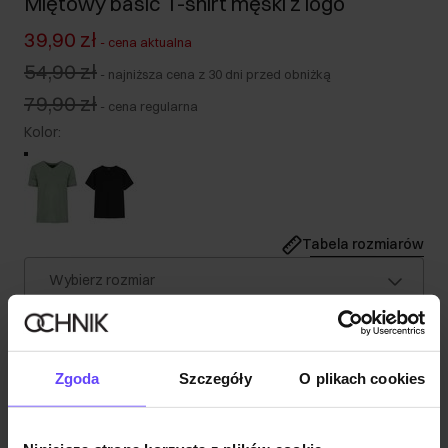
Miętowy basic T-shirt męski z logo
39,90 zł
-
cena aktualna
54,90 zł
-
najniższa cena z 30 dni przed obniżką
79,90 zł
-
cena regularna
Kolor
:
Tabela rozmiarów
Wybierz rozmiar
Nasz model ma 183 cm wzrostu i nosi rozmiar M.
Opis produktu
Zgoda
Szczegóły
O plikach cookies
Szczegóły