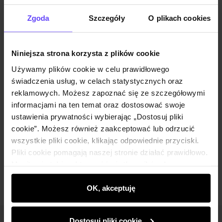
Powiadom o dostępności
Zgoda
Szczegóły
O plikach cookies
Niniejsza strona korzysta z plików cookie
Opis produktu
Używamy plików cookie w celu prawidłowego
świadczenia usług, w celach statystycznych oraz
Szczegóły
reklamowych. Możesz zapoznać się ze szczegółowymi
informacjami na ten temat oraz dostosować swoje
ustawienia prywatności wybierając „Dostosuj pliki
Skład i wymiary
cookie”. Możesz również zaakceptować lub odrzucić
wszystkie pliki cookie, klikając odpowiednie przyciski.
Pliki cookie pomagają naszej stronie działać prawidłowo.
Opinie
Monitorują także aktywność użytkowników, by
wyświetlać im dopasowane do ich preferencji treści,
rekomendacje oraz komunikaty reklamowe informujące o
OK, akceptuję
najnowszych promocjach w e-sklepie. Informacje o tym,
jak korzystasz z naszej witryny, udostępniamy
Dostosuj pliki cookie