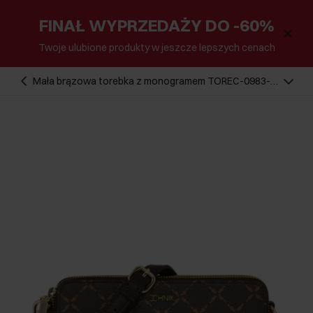
FINAŁ WYPRZEDAŻY DO -60%
Twoje ulubione produkty w jeszcze lepszych cenach
Mała brązowa torebka z monogramem TOREC-0983-
89(Z24)