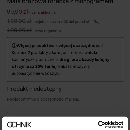
Mała brązowa torebka z monogramem
99,90 zł
-
cena aktualna
119,90 zł
-
najniższa cena z 30 dni przed obniżką
199,90 zł
-
cena regularna
Więcej produktów = więcej oszczędności!
Kup min. 2 produkty z kategorii torebki, walizki i
kosmetyczki podróżne, a
drugi oraz każdy kolejny
otrzymasz 30% taniej
. Rabat naliczy się
automatycznie w koszyku.
Produkt niedostępny
Powiadom mnie o dostępności mailem.
Twój adres email