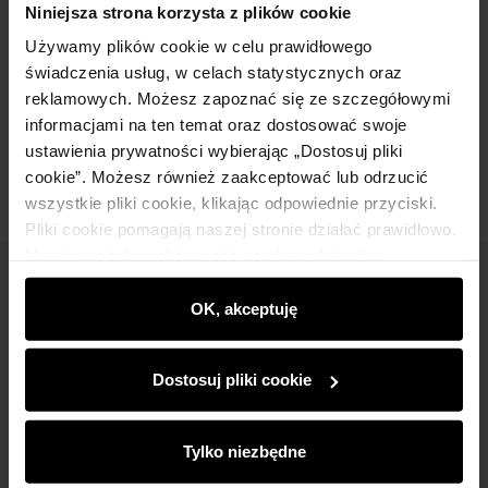
Niniejsza strona korzysta z plików cookie
Używamy plików cookie w celu prawidłowego
Skład
świadczenia usług, w celach statystycznych oraz
reklamowych. Możesz zapoznać się ze szczegółowymi
informacjami na ten temat oraz dostosować swoje
Opinie
ustawienia prywatności wybierając „Dostosuj pliki
cookie”. Możesz również zaakceptować lub odrzucić
wszystkie pliki cookie, klikając odpowiednie przyciski.
Pliki cookie pomagają naszej stronie działać prawidłowo.
Monitorują także aktywność użytkowników, by
wyświetlać im dopasowane do ich preferencji treści,
Newsletter
rekomendacje oraz komunikaty reklamowe informujące o
OK, akceptuję
Bądź na bieżąco z nowościami i promocjami!
najnowszych promocjach w e-sklepie. Informacje o tym,
jak korzystasz z naszej witryny, udostępniamy
Dostosuj pliki cookie
partnerom społecznościowym, reklamowym i
analitycznym. Partnerzy mogą połączyć te informacje z
innymi danymi otrzymanymi od Ciebie lub uzyskanymi
Tylko niezbędne
podczas korzystania z ich usług.
Zapisz się