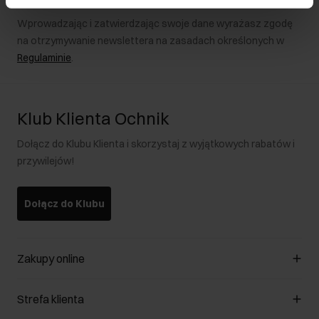
Wprowadzając i zatwierdzając swoje dane wyrażasz zgodę
na otrzymywanie newslettera na zasadach określonych w
Regulaminie
.
Klub Klienta Ochnik
Dołącz do Klubu Klienta i skorzystaj z wyjątkowych rabatów i
przywilejów!
Dołącz do Klubu
Zakupy online
Zarządzaj cookies
Strefa klienta
O sklepie