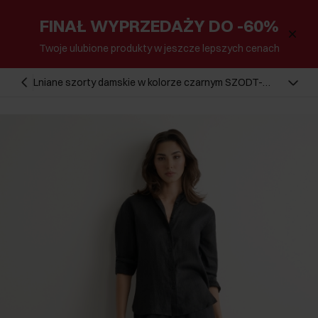
FINAŁ WYPRZEDAŻY DO -60%
Twoje ulubione produkty w jeszcze lepszych cenach
Lniane szorty damskie w kolorze czarnym SZODT-
0019-99(W26)