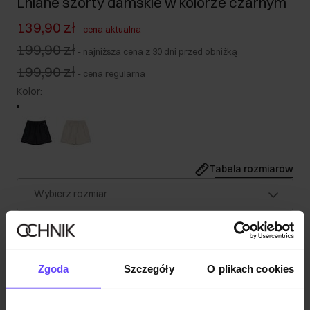
Lniane szorty damskie w kolorze czarnym
139,90 zł
-
cena aktualna
199,90 zł
-
najniższa cena z 30 dni przed obniżką
199,90 zł
-
cena regularna
Kolor
:
Tabela rozmiarów
Wybierz rozmiar
Nasza modelka ma 176 cm wzrostu i nosi rozmiar S.
Wysyłka w 1 dzień roboczy
Opis produktu
Zgoda
Szczegóły
O plikach cookies
Szczegóły