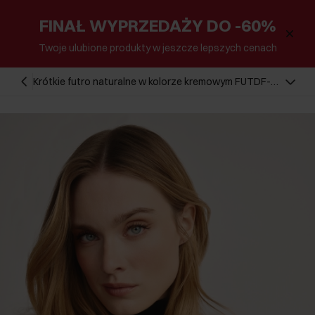
FINAŁ WYPRZEDAŻY DO -60%
Twoje ulubione produkty w jeszcze lepszych cenach
Krótkie futro naturalne w kolorze kremowym FUTDF-
0104-4160(Z25)