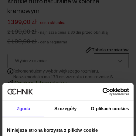
Krótkie futro naturalne w kolorze
kremowym
1399,00 zł
-
cena aktualna
2199,00 zł
-
najniższa cena z 30 dni przed obniżką
2199,00 zł
-
cena regularna
Tabela rozmiarów
Wybierz rozmiar
Rekomendujemy wybór większego rozmiaru.
Nasza modelka ma 179 cm wzrostu i nosi rozmiar S.
Wysyłka w 1 dzień roboczy
Opis produktu
Zgoda
Szczegóły
O plikach cookies
Szczegóły
Niniejsza strona korzysta z plików cookie
Skład i wymiary