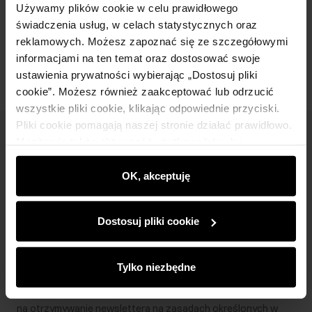
Używamy plików cookie w celu prawidłowego
świadczenia usług, w celach statystycznych oraz
Opinie
reklamowych. Możesz zapoznać się ze szczegółowymi
informacjami na ten temat oraz dostosować swoje
ustawienia prywatności wybierając „Dostosuj pliki
cookie”. Możesz również zaakceptować lub odrzucić
wszystkie pliki cookie, klikając odpowiednie przyciski.
Pliki cookie pomagają naszej stronie działać prawidłowo.
Newsletter
Monitorują także aktywność użytkowników, by
wyświetlać im dopasowane do ich preferencji treści,
Bądź na bieżąco z nowościami i promocjami!
rekomendacje oraz komunikaty reklamowe informujące o
OK, akceptuję
najnowszych promocjach w e-sklepie. Informacje o tym,
jak korzystasz z naszej witryny, udostępniamy
Dostosuj pliki cookie
partnerom społecznościowym, reklamowym i
analitycznym. Partnerzy mogą połączyć te informacje z
Zapisz się
innymi danymi otrzymanymi od Ciebie lub uzyskanymi
Tylko niezbędne
podczas korzystania z ich usług.
Wprowadzając i zatwierdzając swoje dane wyrażasz zgodę
na otrzymywanie newslettera na zasadach określonych w