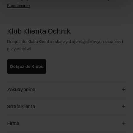
Regulaminie
.
Klub Klienta Ochnik
Dołącz do Klubu Klienta i skorzystaj z wyjątkowych rabatów i
przywilejów!
Dołącz do Klubu
Zakupy online
Zarządzaj cookies
Strefa klienta
O sklepie
Regulamin
Klub Klienta
Firma
Formy płatności
Regulamin promocji
Koszty dostawy