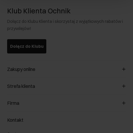
Klub Klienta Ochnik
Dołącz do Klubu Klienta i skorzystaj z wyjątkowych rabatów i
przywilejów!
Dołącz do Klubu
Zakupy online
Zarządzaj cookies
Strefa klienta
O sklepie
Regulamin
Klub Klienta
Firma
Formy płatności
Regulamin promocji
Koszty dostawy
Reklamacje
O nas
Jak dokonać zwrotu?
Kontakt
Zwróć produkty
Kariera
Pielęgnacja skóry
Salony