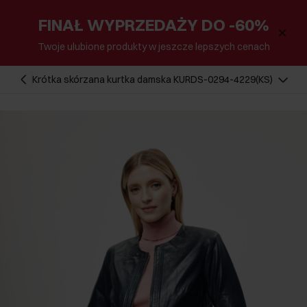
FINAŁ WYPRZEDAŻY DO -60%
Twoje ulubione produkty w jeszcze lepszych cenach
Krótka skórzana kurtka damska KURDS-0294-4229(KS)