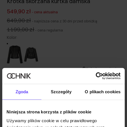
Krótka skórzana kurtka damska
549,90 zł
-
cena aktualna
649,90 zł
-
najniższa cena z 30 dni przed obniżką
1199,00 zł
-
cena regularna
Kolor
:
Tabela rozmiarów
Wybierz rozmiar
Nasza modelka ma 177 cm wzrostu i nosi rozmiar S.
Zgoda
Szczegóły
O plikach cookies
Wysyłka w 1 dzień roboczy
Opis produktu
Niniejsza strona korzysta z plików cookie
Używamy plików cookie w celu prawidłowego
Opinie