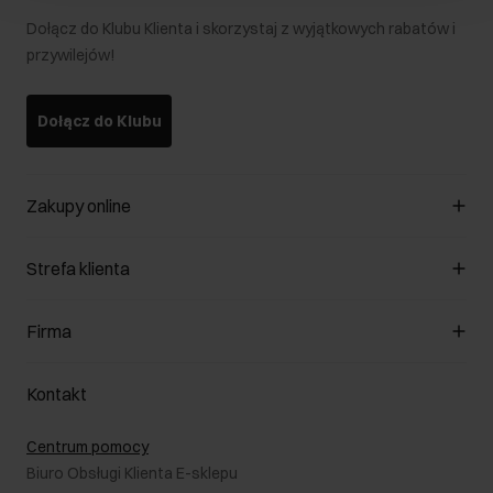
Dołącz do Klubu Klienta i skorzystaj z wyjątkowych rabatów i
przywilejów!
Dołącz do Klubu
Zakupy online
Zarządzaj cookies
Strefa klienta
O sklepie
Regulamin
Klub Klienta
Firma
Formy płatności
Regulamin promocji
Koszty dostawy
Reklamacje
O nas
Jak dokonać zwrotu?
Kontakt
Zwróć produkty
Kariera
Pielęgnacja skóry
Salony
Centrum pomocy
W podróży
B2B - Sprzedaż dla firm
Biuro Obsługi Klienta E-sklepu
Karta podarunkowa
RODO- Polityka prywatności