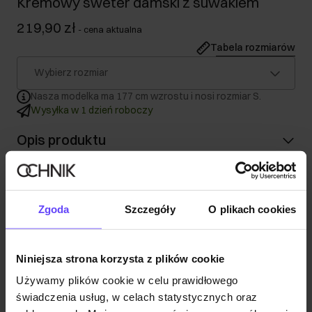
Kremowy sweter damski z suwakiem
219,90 zł
-
cena aktualna
Tabela rozmiarów
Wybierz rozmiar
Nasza modelka ma 177 cm wzrostu i nosi rozmiar S.
Wysyłka w 1 dzień roboczy
Opis produktu
Szczegóły
Zgoda
Szczegóły
O plikach cookies
Skład
Niniejsza strona korzysta z plików cookie
Opinie
Używamy plików cookie w celu prawidłowego
świadczenia usług, w celach statystycznych oraz