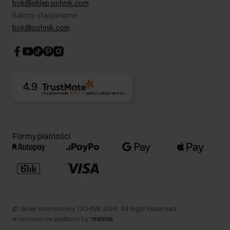
bok@sklep.ochnik.com
Bezpieczne zakupy
Informacje prawne
Salony stacjonarne
Blog
Dla akcjonariuszy
bok@ochnik.com
Strategia podatkowa
CSR
Kontakt
4.9
Na podstawie
357 312
opinii
z całego okresu
Formy płatności
©
Sklep internetowy OCHNIK
2026
. All Right Reserved.
e-commerce platform by