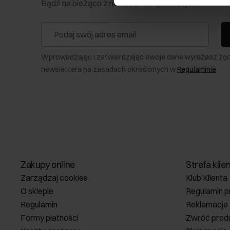
Bądź na bieżąco z nowościami i promocjami!
Wprowadzając i zatwierdzając swoje dane wyrażasz zg
newslettera na zasadach określonych w
Regulaminie
.
Zakupy online
Strefa klie
Zarządzaj cookies
Klub Klienta
O sklepie
Regulamin p
Regulamin
Reklamacje
Formy płatności
Zwróć prod