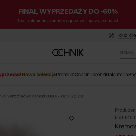
FINAŁ WYPRZEDAŻY DO -60%
Twoje ulubione produkty w jeszcze lepszych cenach
Klub Kli
przedaż
Nowa kolekcja
Premium
Ona
On
Torebki
Galanteria
Ba
kołnierz zimowy damski KOLDF-0027-12(Z23)
Producen
Kod: KOL
Kremow