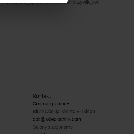
 skorzystaj z wyjątkowych rabatów i przywilejów!
Kontakt
Centrum pomocy
Biuro Obsługi Klienta E-sklepu
bok@sklep.ochnik.com
Salony stacjonarne