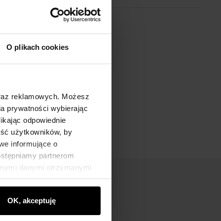
O plikach cookies
oraz reklamowych. Możesz
a prywatności wybierając
likając odpowiednie
ność użytkowników, by
we informujące o
dostępniamy partnerom
innymi danymi otrzymanymi
OK, akceptuję
nik