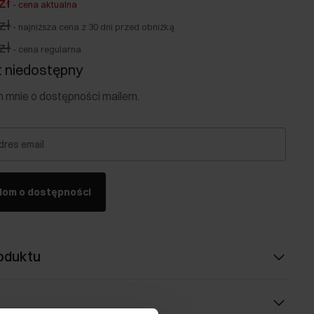
zł
-
cena aktualna
zł
-
najniższa cena z 30 dni przed obniżką
zł
-
cena regularna
 niedostępny
mnie o dostępności mailem.
dres email
dom o dostępności
oduktu