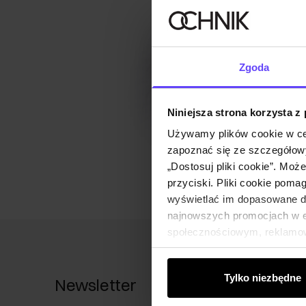
Zgoda
Niniejsza strona korzysta z
Używamy plików cookie w ce
zapoznać się ze szczegółowy
„Dostosuj pliki cookie”. Moż
przyciski. Pliki cookie poma
wyświetlać im dopasowane do
najnowszych promocjach w e-
społecznościowym, reklamow
od Ciebie lub uzyskanymi po
Tylko niezbędne
Newsletter