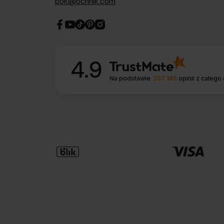
bok@ochnik.com
4.9
Na podstawie
357 146
opinii
z całego