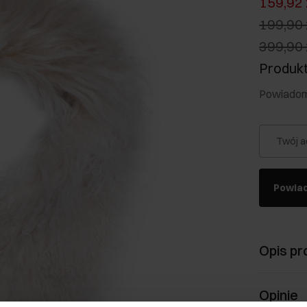
159,92 
199,90 
399,90 
Produkt
Powiadom 
Twój a
Powia
Opis pr
Opinie