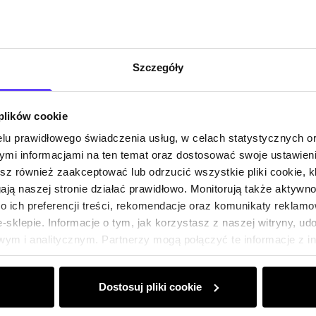
Szczegóły
 plików cookie
lu prawidłowego świadczenia usług, w celach statystycznych 
mi informacjami na ten temat oraz dostosować swoje ustawieni
esz również zaakceptować lub odrzucić wszystkie pliki cookie, k
gają naszej stronie działać prawidłowo. Monitorują także aktyw
 ich preferencji treści, rekomendacje oraz komunikaty reklamo
sklepie. Informacje o tym, jak korzystasz z naszej witryny, u
ym i analitycznym. Partnerzy mogą połączyć te informacje z 
dczas korzystania z ich usług.
Dostosuj pliki cookie
Klub Klienta Och