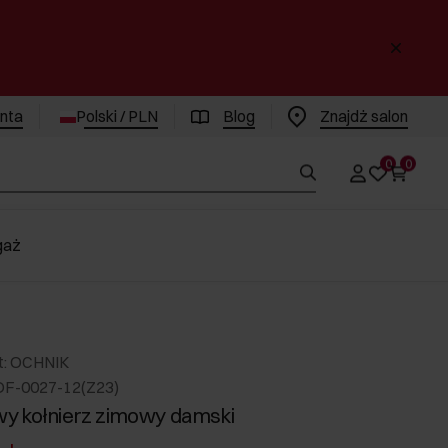
enta
Polski / PLN
Blog
Znajdż salon
0
0
gaż
t: OCHNIK
DF-0027-12(Z23)
y kołnierz zimowy damski