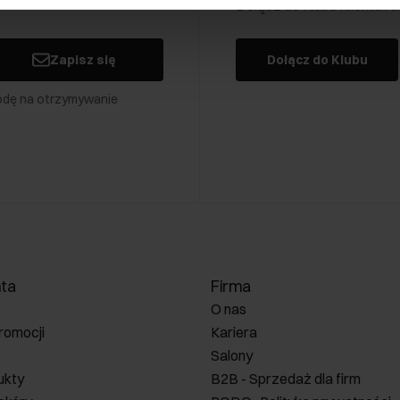
Dołącz do Klubu Klienta i
Zapisz się
Dołącz do Klubu
odę na otrzymywanie
nta
Firma
O nas
romocji
Kariera
Salony
ukty
B2B - Sprzedaż dla firm